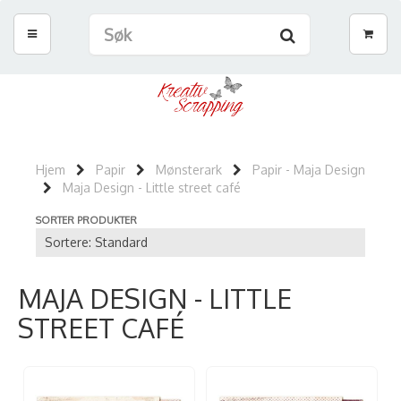
Hjem
Papir
Mønsterark
Papir - Maja Design
Maja Design - Little street café
SORTER PRODUKTER
MAJA DESIGN - LITTLE
STREET CAFÉ