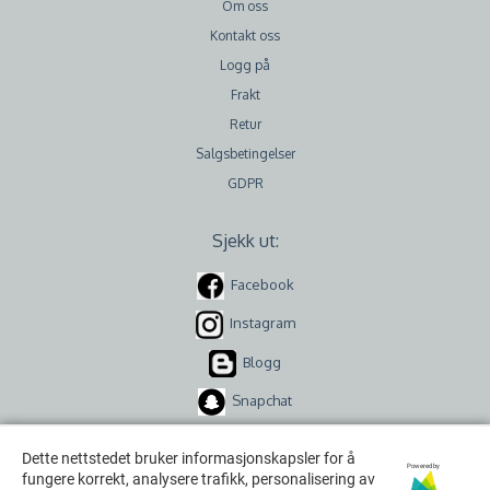
Om oss
Kontakt oss
Logg på
Frakt
Retur
Salgsbetingelser
GDPR
Sjekk ut:
Facebook
Instagram
Blogg
Snapchat
Dette nettstedet bruker informasjonskapsler for å
Dette nettstedet bruker informasjonskapsler for å
Powered by
Powered by
fungere korrekt, analysere trafikk, personalisering av
fungere korrekt, analysere trafikk, personalisering av