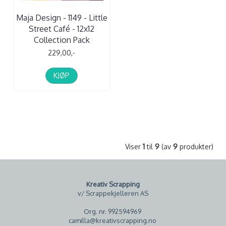
Maja Design - 1149 - Little
Street Café - 12x12
Collection Pack
229,00,-
KJØP
Viser
1
til
9
(av
9
produkter)
Kreativ Scrapping
v/ Scrappekjelleren AS
Org. nr. 992594969
camilla@kreativscrapping.no