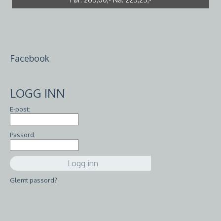
Før:
Før:
99,00,-
10,00,-
Nå:
Nå:
7,00,-
89,10,-
Facebook
LOGG INN
E-post:
Passord:
Glemt passord?