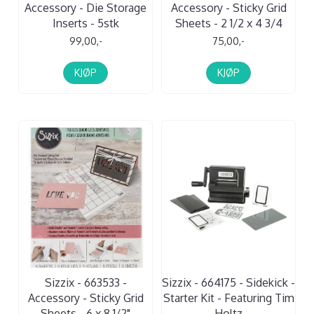
Accessory - Die Storage
Accessory - Sticky Grid
Inserts - 5stk
Sheets - 2 1/2 x 4 3/4
99,00,-
75,00,-
KJØP
KJØP
Sizzix - 663533 -
Sizzix - 664175 - Sidekick -
Accessory - Sticky Grid
Starter Kit - Featuring Tim
Sheets - 6 x 8 1/2"
Holtz