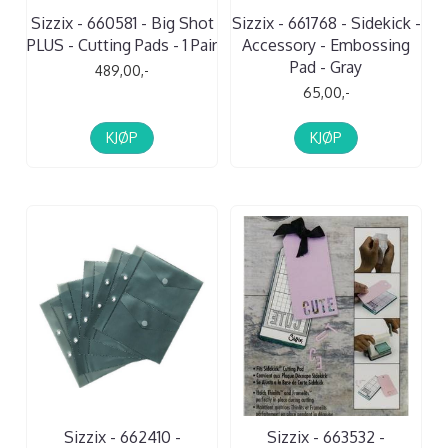
Sizzix - 660581 - Big Shot
Sizzix - 661768 - Sidekick -
PLUS - Cutting Pads - 1 Pair
Accessory - Embossing
Pad - Gray
489,00,-
65,00,-
KJØP
KJØP
Sizzix - 662410 -
Sizzix - 663532 -