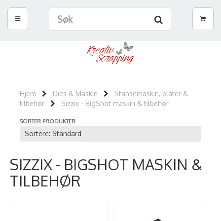
Hjem
Dies & Maskin
Stansemaskin, plater &
tilbehør
Sizzix - BigShot maskin & tilbehør
SORTER PRODUKTER
SIZZIX - BIGSHOT MASKIN &
TILBEHØR