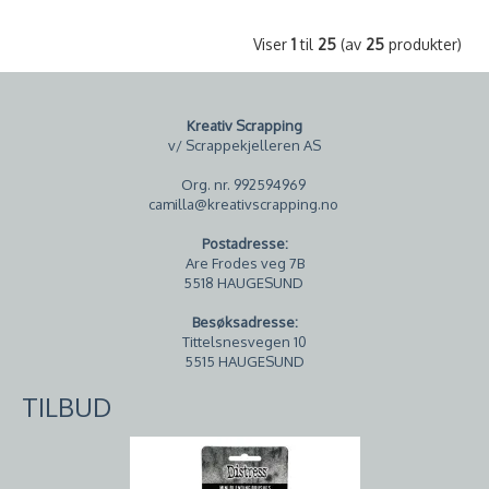
Viser
1
til
25
(av
25
produkter)
Kreativ Scrapping
v/ Scrappekjelleren AS
Org. nr. 992594969
camilla@kreativscrapping.no
Postadresse:
Are Frodes veg 7B
5518 HAUGESUND
Besøksadresse:
Tittelsnesvegen 10
5515 HAUGESUND
TILBUD