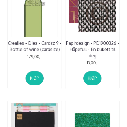
Crealies - Dies - Cardzz 9 -
Papirdesign - PD1900326 -
Bottle of wine (cardsize)
Håpefull - En bukett til
deg
179,00,-
13,00,-
KJØP
KJØP