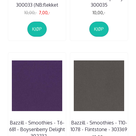
300033 (NB:flekket
300035
10,00,-
7,00,-
10,00,-
KJØP
KJØP
Bazzill - Smoothies - T6-
Bazzill - Smoothies - T10-
681 - Boysenberry Delight
1078 - Flintstone - 303369
- 302232