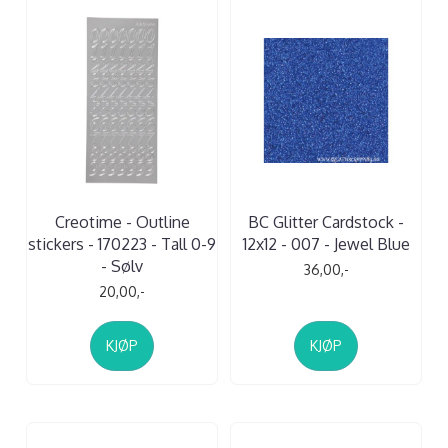
Creotime - Outline
BC Glitter Cardstock -
stickers - 170223 - Tall 0-9
12x12 - 007 - Jewel Blue
- Sølv
36,00,-
20,00,-
KJØP
KJØP