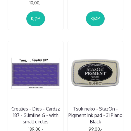
10,00,-
KJØP
KJØP
Crealies - Dies - Cardzz
Tsukineko - StazOn -
187 - Slimline G - with
Pigment ink pad - 31 Piano
small circles
Black
189,00,-
99,00,-