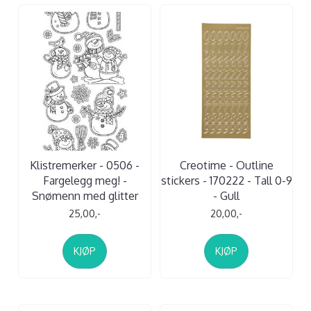
Klistremerker - 0506 -
Creotime - Outline
Fargelegg meg! -
stickers - 170222 - Tall 0-9
Snømenn med glitter
- Gull
25,00,-
20,00,-
KJØP
KJØP