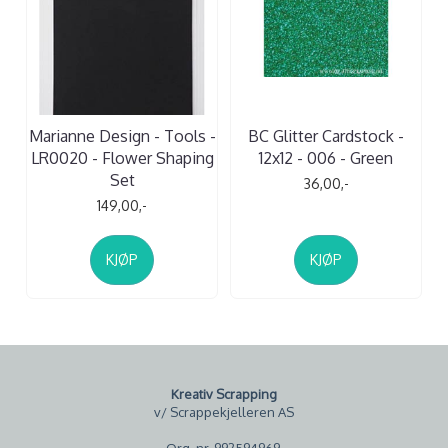
Marianne Design - Tools -
BC Glitter Cardstock -
LR0020 - Flower Shaping
12x12 - 006 - Green
Set
36,00,-
149,00,-
KJØP
KJØP
Kreativ Scrapping
v/ Scrappekjelleren AS
Org. nr. 992594969