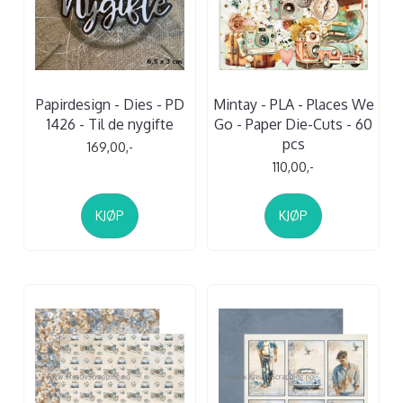
Papirdesign - Dies - PD
Mintay - PLA - Places We
1426 - Til de nygifte
Go - Paper Die-Cuts - 60
pcs
169,00,-
110,00,-
KJØP
KJØP