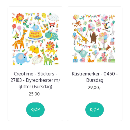
Creotime - Stickers -
Klistremerker - 0450 -
27183 - Dyreorkester m/
Bursdag
glitter (Bursdag)
29,00,-
25,00,-
KJØP
KJØP