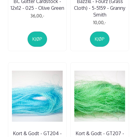
BC Glitter Cardstock -
Bazzill - Fourz (Grass
12x12 - 025 - Olive Green
Cloth) - 5-5159 - Granny
Smith
36,00,-
10,00,-
KJØP
KJØP
Kort & Godt - GT204 -
Kort & Godt - GT207 -