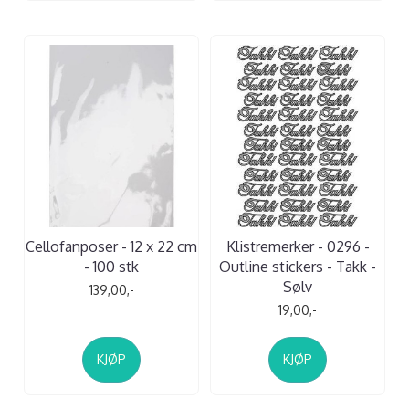
Cellofanposer - 12 x 22 cm
Klistremerker - 0296 -
- 100 stk
Outline stickers - Takk -
Sølv
139,00,-
19,00,-
KJØP
KJØP