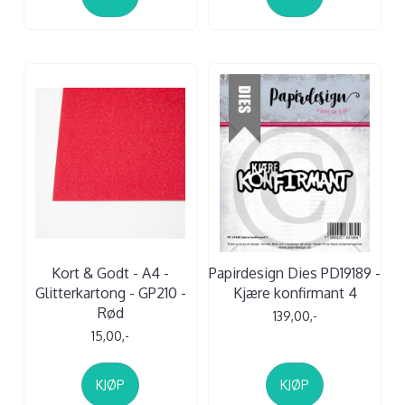
Kort & Godt - A4 -
Papirdesign Dies PD19189 -
Glitterkartong - GP210 -
Kjære konfirmant 4
Rød
139,00,-
15,00,-
KJØP
KJØP