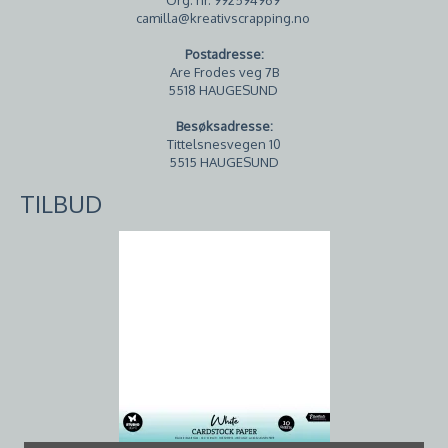
camilla@kreativscrapping.no
Postadresse:
Are Frodes veg 7B
5518 HAUGESUND
Besøksadresse:
Tittelsnesvegen 10
5515 HAUGESUND
TILBUD