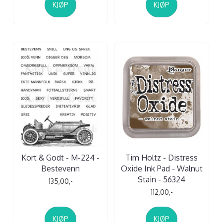
KJØP
KJØP
Kort & Godt - M-224 -
Tim Holtz - Distress
Bestevenn
Oxide Ink Pad - Walnut
Stain - 56324
135,00,-
112,00,-
KJØP
KJØP