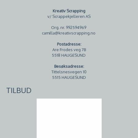
Kreativ Scrapping
v/ Scrappekjelleren AS
Org. nr. 992594969
camilla@kreativscrapping.no
Postadresse:
Are Frodes veg 7B
5518 HAUGESUND
Besøksadresse:
Tittelsnesvegen 10
5515 HAUGESUND
TILBUD