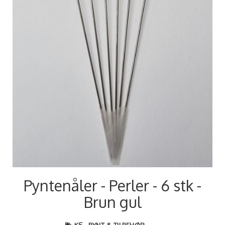
Pyntenåler - Perler - 6 stk -
Brun gul
KS - PYNT & TILBEHØR