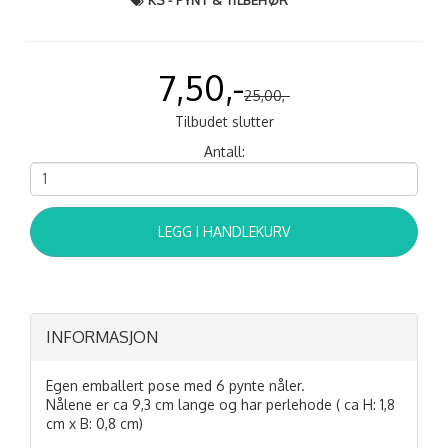
7,50,-
25,00,-
Tilbudet slutter
Antall:
LEGG I HANDLEKURV
INFORMASJON
Egen emballert pose med 6 pynte nåler.
Nålene er ca 9,3 cm lange og har perlehode ( ca H: 1,8
cm x B: 0,8 cm)