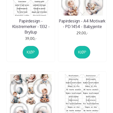
Papirdesign -
Papirdesign - A4 Motivark
Klistremerker - 1332 -
- PD 1454 - Babyjente
Bryllup
29,00,-
39,00,-
KJØP
KJØP