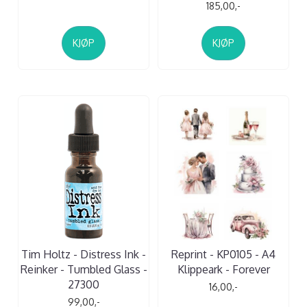
185,00,-
KJØP
KJØP
Tim Holtz - Distress Ink -
Reprint - KP0105 - A4
Reinker - Tumbled Glass -
Klippeark - Forever
27300
16,00,-
99,00,-