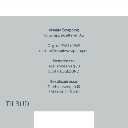
Kreativ Scrapping
v/ Scrappekjelleren AS
Org. nr. 992594969
camilla@kreativscrapping.no
Postadresse:
Are Frodes veg 7B
5518 HAUGESUND
Besøksadresse:
Tittelsnesvegen 10
5515 HAUGESUND
TILBUD