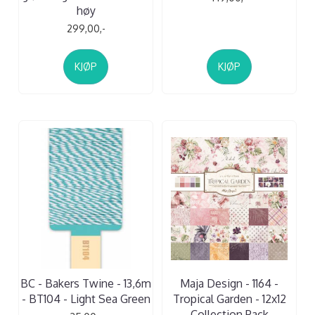
høy
299,00,-
KJØP
KJØP
BC - Bakers Twine - 13,6m
Maja Design - 1164 -
- BT104 - Light Sea Green
Tropical Garden - 12x12
Collection Pack