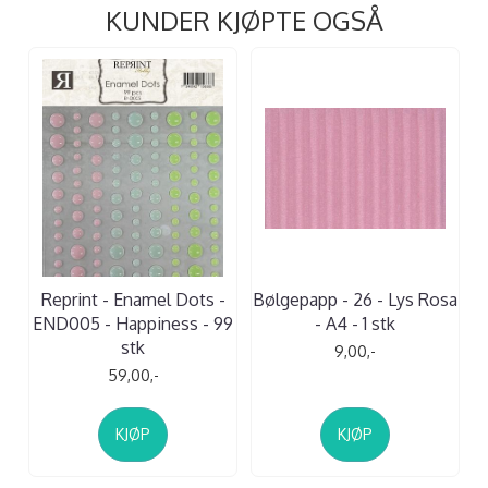
KUNDER KJØPTE OGSÅ
Reprint - Enamel Dots -
Bølgepapp - 26 - Lys Rosa
END005 - Happiness - 99
- A4 - 1 stk
stk
9,00,-
59,00,-
KJØP
KJØP