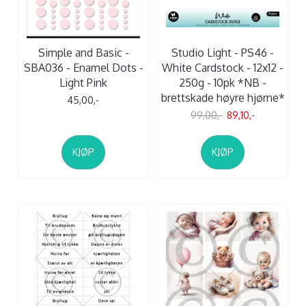
Simple and Basic -
Studio Light - PS46 -
SBA036 - Enamel Dots -
White Cardstock - 12x12 -
Light Pink
250g - 10pk *NB -
brettskade høyre hjørne*
45,00,-
99,00,-
89,10,-
KJØP
KJØP