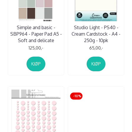
Simple and basic -
Studio Light - PS40 -
SBP964 - Paper Pad A5 -
Cream Cardstock - A4 -
Soft and delicate
250g - 10pk
125,00,-
65,00,-
KJØP
KJØP
-10%