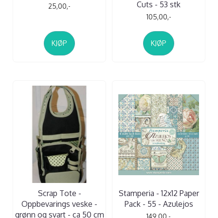
Cuts - 53 stk
25,00,-
105,00,-
KJØP
KJØP
Scrap Tote -
Stamperia - 12x12 Paper
Oppbevarings veske -
Pack - 55 - Azulejos
grønn og svart - ca 50 cm
149,00,-