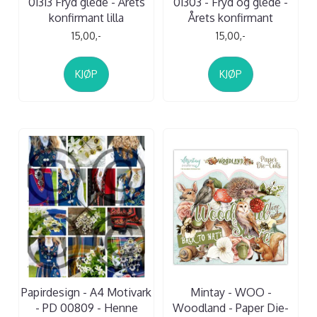
01313 Fryd glede - Årets
01303 - Fryd og glede -
konfirmant lilla
Årets konfirmant
15,00,-
15,00,-
KJØP
KJØP
Papirdesign - A4 Motivark
Mintay - WOO -
- PD 00809 - Henne
Woodland - Paper Die-