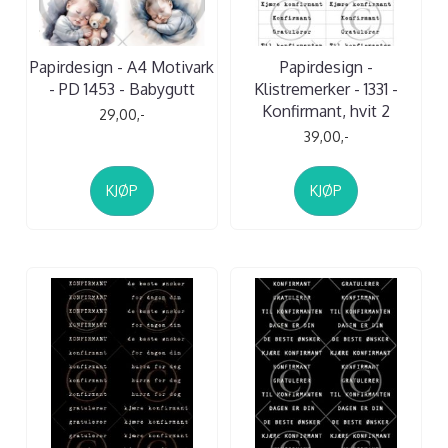
Papirdesign - A4 Motivark
Papirdesign -
- PD 1453 - Babygutt
Klistremerker - 1331 -
Konfirmant, hvit 2
29,00,-
39,00,-
KJØP
KJØP