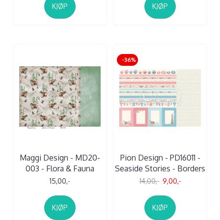
KJØP
KJØP
-36%
Maggi Design - MD20-
Pion Design - PD16011 -
003 - Flora & Fauna
Seaside Stories - Borders
15,00,-
14,00,-
9,00,-
KJØP
KJØP