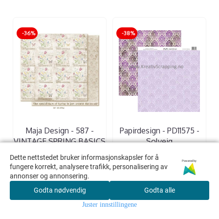
-36%
-38%
Maja Design - 587 -
Papirdesign - PD11575 -
VINTAGE SPRING BASICS
Solveig
- 5TH OF MAY
13,00,-
8,00,-
Dette nettstedet bruker informasjonskapsler for å
Dette nettstedet bruker informasjonskapsler for å
Powered by
Powered by
14,00,-
9,00,-
fungere korrekt, analysere trafikk, personalisering av
fungere korrekt, analysere trafikk, personalisering av
annonser og annonsering.
annonser og annonsering.
Godta nødvendig
Godta nødvendig
Godta alle
Godta alle
KJØP
KJØP
Juster innstillingene
Juster innstillingene