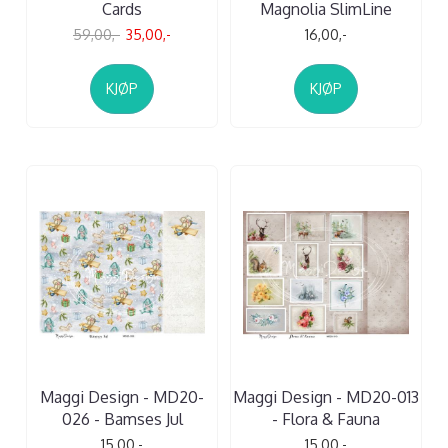
Cards
Magnolia SlimLine
59,00,-
35,00,-
16,00,-
KJØP
KJØP
Maggi Design - MD20-
Maggi Design - MD20-013
026 - Bamses Jul
- Flora & Fauna
15,00,-
15,00,-