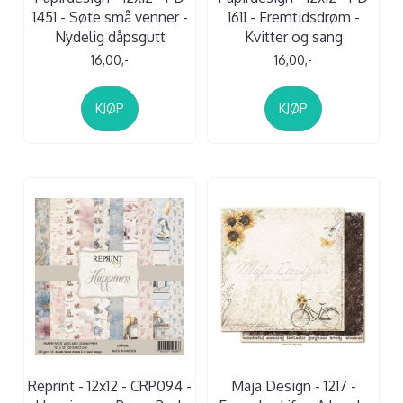
1451 - Søte små venner -
1611 - Fremtidsdrøm -
Nydelig dåpsgutt
Kvitter og sang
16,00,-
16,00,-
KJØP
KJØP
Reprint - 12x12 - CRP094 -
Maja Design - 1217 -