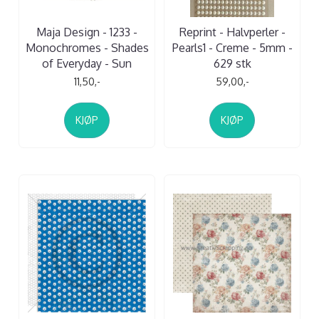
Maja Design - 1233 -
Reprint - Halvperler -
Monochromes - Shades
Pearls1 - Creme - 5mm -
of Everyday - Sun
629 stk
11,50,-
59,00,-
KJØP
KJØP