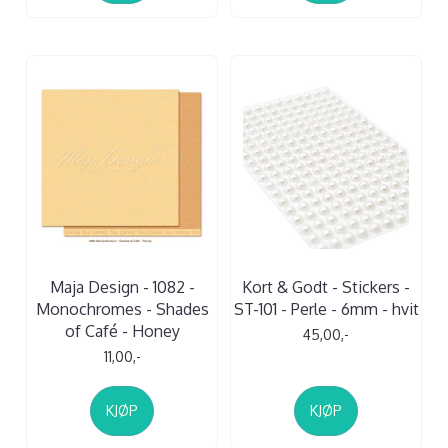
Maja Design - 1082 -
Kort & Godt - Stickers -
Monochromes - Shades
ST-101 - Perle - 6mm - hvit
of Café - Honey
45,00,-
11,00,-
KJØP
KJØP