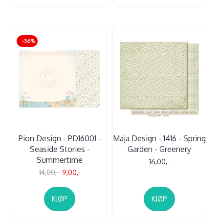
-36%
Pion Design - PD16001 -
Maja Design - 1416 - Spring
Seaside Stories -
Garden - Greenery
Summertime
16,00,-
14,00,-
9,00,-
KJØP
KJØP