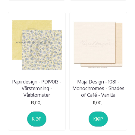
Papirdesign - PD19013 -
Maja Design - 1081 -
Vårstemning -
Monochromes - Shades
Vårblomster
of Café - Vanilla
13,00,-
11,00,-
KJØP
KJØP