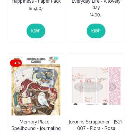
Happiness - Paper Pack
Everyday Life - A lovely
day
165,00,-
14,00,-
KJØP
KJØP
-41%
Memory Place -
Jorunns Scrapperier - JS21-
Spellbound - Journaling
007 - Flora - Rosa