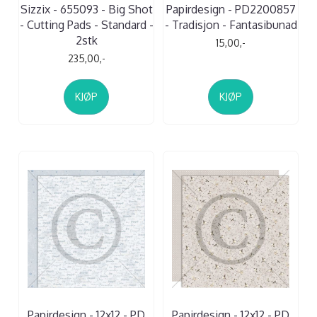
Sizzix - 655093 - Big Shot
Papirdesign - PD2200857
- Cutting Pads - Standard -
- Tradisjon - Fantasibunad
2stk
15,00,-
235,00,-
KJØP
KJØP
Papirdesign - 12x12 - PD
Papirdesign - 12x12 - PD