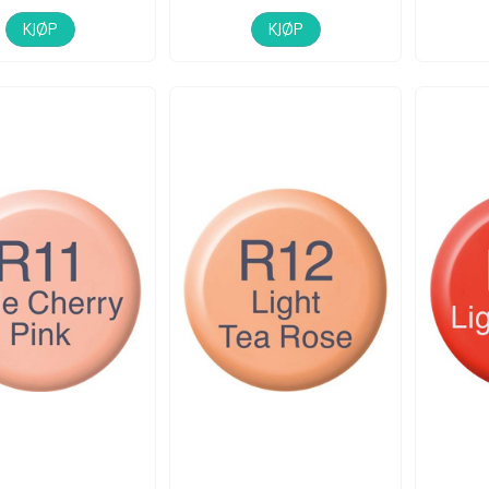
KJØP
KJØP