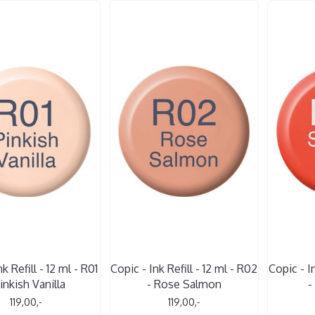
k Refill - 12 ml - R01
Copic - Ink Refill - 12 ml - R02
Copic - In
Pinkish Vanilla
- Rose Salmon
-
119,00,-
119,00,-