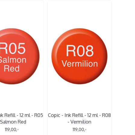
k Refill - 12 ml - R05
Copic - Ink Refill - 12 ml - R08
 Salmon Red
- Vermilion
119,00,-
119,00,-