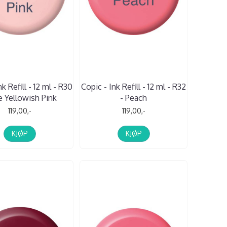
k Refill - 12 ml - R30
Copic - Ink Refill - 12 ml - R32
e Yellowish Pink
- Peach
119,00,-
119,00,-
KJØP
KJØP