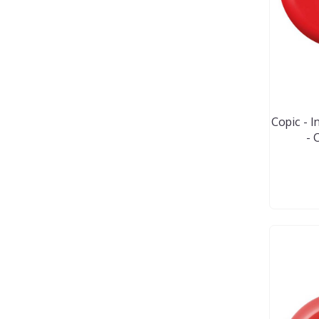
Copic - In
- 