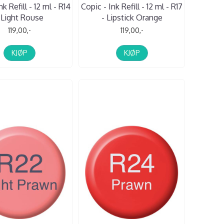
nk Refill - 12 ml - R14
Copic - Ink Refill - 12 ml - R17
 Light Rouse
- Lipstick Orange
119,00,-
119,00,-
KJØP
KJØP