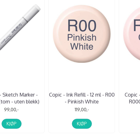
- Sketch Marker -
Copic - Ink Refill - 12 ml - R00
Copic -
tom - uten blekk)
- Pinkish White
R000
99,00,-
119,00,-
KJØP
KJØP