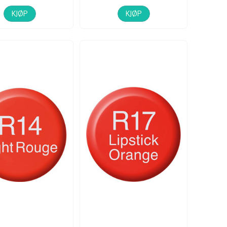
KJØP
KJØP