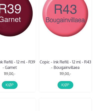
k Refill - 12 ml - R39
Copic - Ink Refill - 12 ml - R43
- Garnet
- Bougainvillaea
119,00,-
119,00,-
KJØP
KJØP