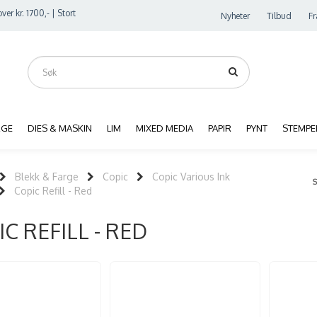
ver kr. 1700,- | Stort
Nyheter
Tilbud
Fr
RGE
DIES & MASKIN
LIM
MIXED MEDIA
PAPIR
PYNT
STEMPE
Blekk & Farge
Copic
Copic Various Ink
Copic Refill - Red
C REFILL - RED