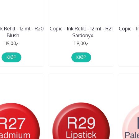
k Refill - 12 ml - R20
Copic - Ink Refill - 12 ml - R21
Copic - In
- Blush
- Sardonyx
-
119,00,-
119,00,-
KJØP
KJØP