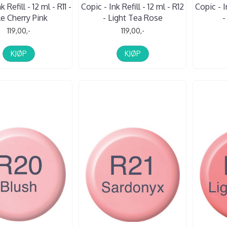
 Refill - 12 ml - R11 -
Copic - Ink Refill - 12 ml - R12
Copic - I
le Cherry Pink
- Light Tea Rose
-
119,00,-
119,00,-
KJØP
KJØP