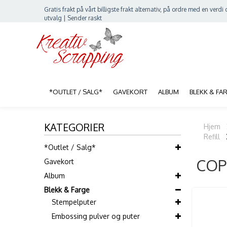
Gratis frakt på vårt billigste frakt alternativ, på ordre med en verdi o
utvalg | Sender raskt
*OUTLET / SALG*
GAVEKORT
ALBUM
BLEKK & FA
KATEGORIER
Hjem
Refill
*Outlet / Salg*
COPI
Gavekort
Album
Blekk & Farge
Stempelputer
Embossing pulver og puter