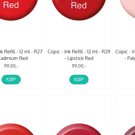
k Refill - 12 ml - R27
Copic - Ink Refill - 12 ml - R29
Copic - In
Cadmium Red
- Lipstick Red
- Pal
119,00,-
119,00,-
KJØP
KJØP