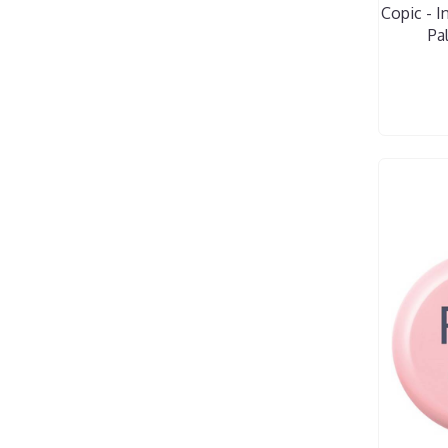
Copic - Ink
Pa