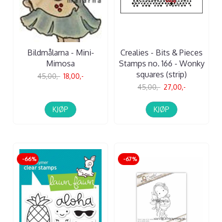
Bildmålarna - Mini-
Crealies - Bits & Pieces
Mimosa
Stamps no. 166 - Wonky
squares (strip)
45,00,-
18,00,-
45,00,-
27,00,-
KJØP
KJØP
-66%
-67%