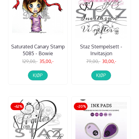
Saturated Canary Stamp
Staz Stempelsett -
5085 - Bowie
Invitasjon
129,00,-
35,00,-
79,00,-
30,00,-
KJØP
KJØP
-62%
-20%