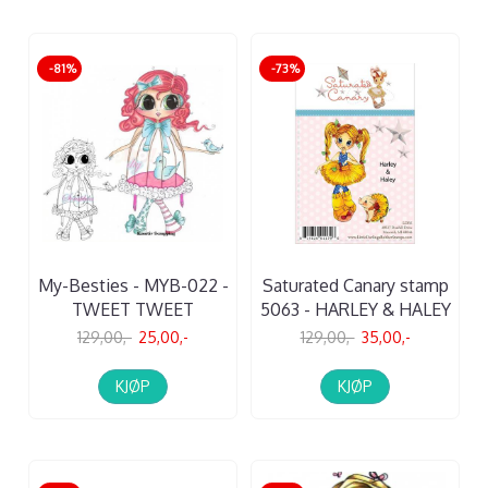
-81%
-73%
My-Besties - MYB-022 -
Saturated Canary stamp
TWEET TWEET
5063 - HARLEY & HALEY
129,00,-
25,00,-
129,00,-
35,00,-
KJØP
KJØP