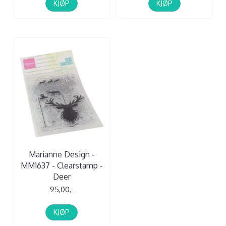
KJØP
KJØP
Marianne Design -
MM1637 - Clearstamp -
Deer
95,00,-
KJØP