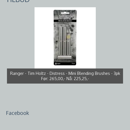
Ranger - Tim Holtz - Distress - Mini Blending Brushes - 3pk
Studio Light - PS46 - White Cardstock - 12x12 - 250g - 10pk
Tim Holtz - Mini Distress Oxide Ink Pad Set - Kit 5
Bazzill - Smoothies - T0018 - Pigment - 305064
Papirdesign Dies PD 01007 - Konvolutt og brev
*Brettskade midt på arket i nedre del*
*NB - brettskade høyre hjørne*
Før:
Før:
Før:
260,00,-
265,00,-
259,00,-
Nå:
Nå:
Nå:
209,00,-
225,25,-
181,30,-
Før:
Før:
99,00,-
10,00,-
Nå:
Nå:
7,00,-
89,10,-
Facebook