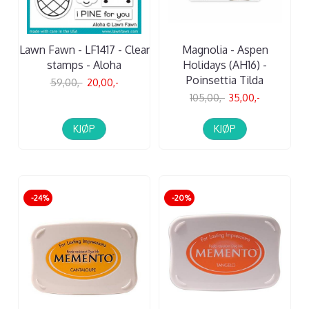
Lawn Fawn - LF1417 - Clear
Magnolia - Aspen
stamps - Aloha
Holidays (AH16) -
Poinsettia Tilda
59,00,-
20,00,-
105,00,-
35,00,-
KJØP
KJØP
-24%
-20%