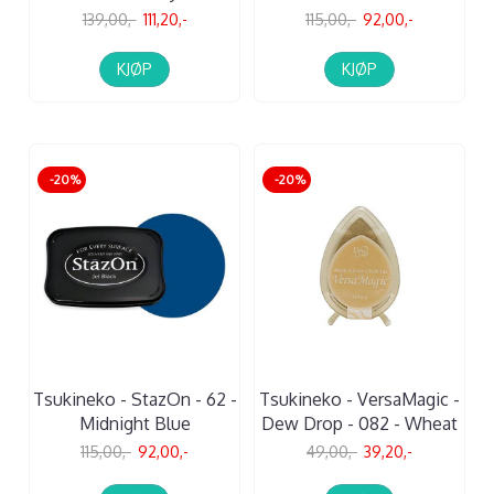
139,00,-
111,20,-
115,00,-
92,00,-
KJØP
KJØP
-20%
-20%
Tsukineko - StazOn - 62 -
Tsukineko - VersaMagic -
Midnight Blue
Dew Drop - 082 - Wheat
115,00,-
92,00,-
49,00,-
39,20,-