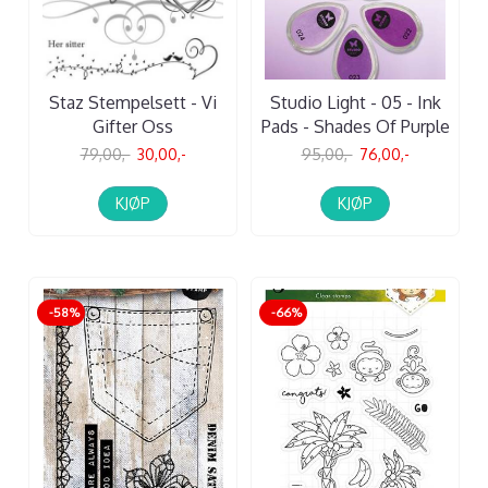
Staz Stempelsett - Vi
Studio Light - 05 - Ink
Gifter Oss
Pads - Shades Of Purple
79,00,-
30,00,-
95,00,-
76,00,-
KJØP
KJØP
-58%
-66%