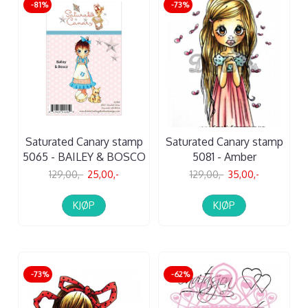
-81%
-73%
Saturated Canary stamp
Saturated Canary stamp
5065 - BAILEY & BOSCO
5081 - Amber
129,00,-
25,00,-
129,00,-
35,00,-
KJØP
KJØP
-73%
-62%