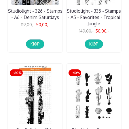
Studiolight - 326 - Stamps
Studiolight - 335 - Stamps
- A6 - Denim Saturdays
- A5 - Favorites - Tropical
Jungle
119,00,-
50,00,-
149,00,-
50,00,-
KJØP
KJØP
-60%
-40%