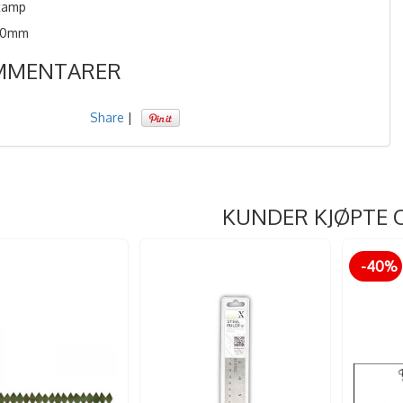
tamp
140mm
MMENTARER
Share
|
KUNDER KJØPTE 
-40%