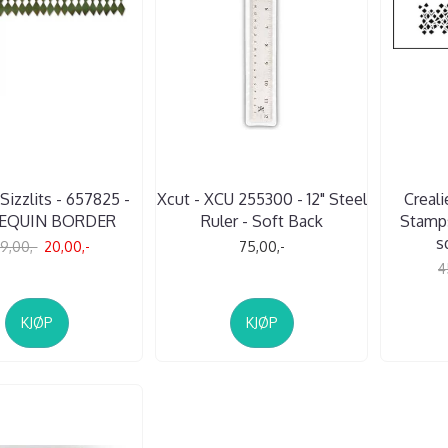
 Sizzlits - 657825 -
Xcut - XCU 255300 - 12" Steel
Creali
EQUIN BORDER
Ruler - Soft Back
Stamps
s
9,00,-
20,00,-
75,00,-
4
KJØP
KJØP