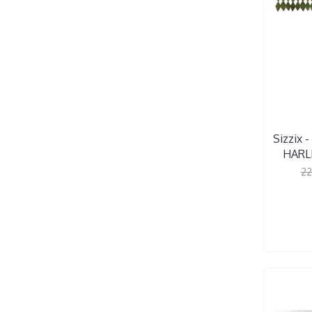
Sizzix -
HARL
22