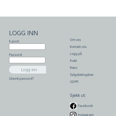
LOGG INN
Om oss
E-post:
Kontakt oss
Logg på
Passord:
Frakt
Retur
Salgsbetingelser
Glemt passord?
GDPR
Sjekk ut:
Facebook
Instagram