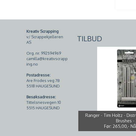
Kreativ Scrapping
TILBUD
v/ Scrappekjelleren
AS
Org. nr. 992594969
camilla@kreativscrapp
ing.no
Postadresse:
Are Frodes veg 7B
5518 HAUGESUND
Besøksadresse:
Tittelsnesvegen 10
5515 HAUGESUND
Tim Holtz - Mini Distress Oxi
Bazzill - Smoothies - T001
Papirdesign Dies PD 01007
Studio Light - PS46 - White
Ranger - Tim Holtz - Distr
250g - 10pk *NB - bretts
*Brettskade midt på ar
Før:
Før:
260,00,-
259,00,-
Brushes -
Nå
N
Før:
Før:
Før:
265,00,-
99,00,-
10,00,-
Nå
Nå
Nå