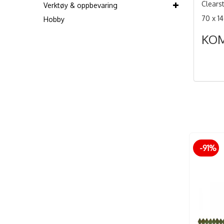
Clears
Verktøy & oppbevaring
70 x 
Hobby
KO
-91%