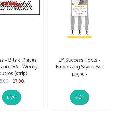
es - Bits & Pieces
EK Success Tools -
 no. 166 - Wonky
Embossing Stylus Set
quares (strip)
159,00,-
5,00,-
27,00,-
KJØP
KJØP