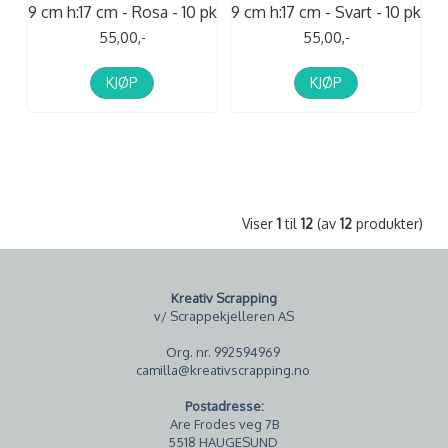
9 cm h:17 cm - Rosa - 10 pk
9 cm h:17 cm - Svart - 10 pk
55,00,-
55,00,-
KJØP
KJØP
Viser
1
til
12
(av
12
produkter)
Kreativ Scrapping
v/ Scrappekjelleren AS
Org. nr. 992594969
camilla@kreativscrapping.no
Postadresse:
Are Frodes veg 7B
5518 HAUGESUND