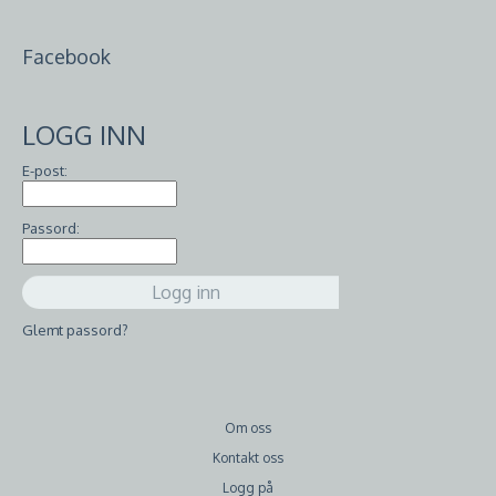
Facebook
LOGG INN
E-post:
Passord:
Glemt passord?
Om oss
Kontakt oss
Logg på