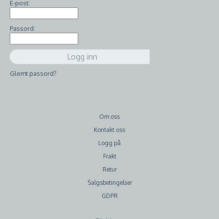
E-post:
Passord:
Glemt passord?
Om oss
Kontakt oss
Logg på
Frakt
Retur
Salgsbetingelser
GDPR