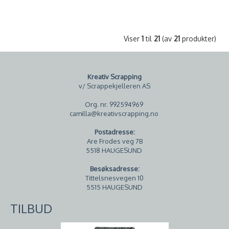
Viser
1
til
21
(av
21
produkter)
Kreativ Scrapping
v/ Scrappekjelleren AS
Org. nr. 992594969
camilla@kreativscrapping.no
Postadresse:
Are Frodes veg 7B
5518 HAUGESUND
Besøksadresse:
Tittelsnesvegen 10
5515 HAUGESUND
TILBUD