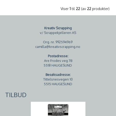
Viser
1
til
22
(av
22
produkter)
Kreativ Scrapping
v/ Scrappekjelleren AS
Org. nr. 992594969
camilla@kreativscrapping.no
Postadresse:
Are Frodes veg 7B
5518 HAUGESUND
Besøksadresse:
Tittelsnesvegen 10
5515 HAUGESUND
TILBUD