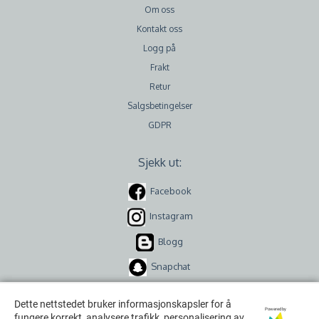
Om oss
Kontakt oss
Logg på
Frakt
Retur
Salgsbetingelser
GDPR
Sjekk ut:
Facebook
Instagram
Blogg
Snapchat
Dette nettstedet bruker informasjonskapsler for å
Dette nettstedet bruker informasjonskapsler for å
Powered by
Powered by
fungere korrekt, analysere trafikk, personalisering av
fungere korrekt, analysere trafikk, personalisering av