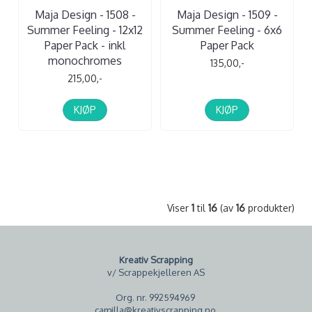
Maja Design - 1508 -
Maja Design - 1509 -
Summer Feeling - 12x12
Summer Feeling - 6x6
Paper Pack - inkl
Paper Pack
monochromes
135,00,-
215,00,-
KJØP
KJØP
Viser
1
til
16
(av
16
produkter)
Kreativ Scrapping
v/ Scrappekjelleren AS
Org. nr. 992594969
camilla@kreativscrapping.no