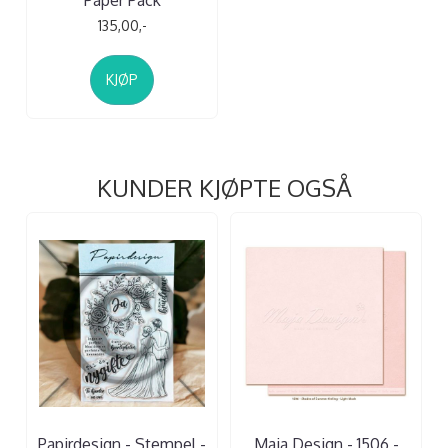
Paper Pack
135,00,-
KJØP
KUNDER KJØPTE OGSÅ
Papirdesign - Stempel -
Maja Design - 1506 -