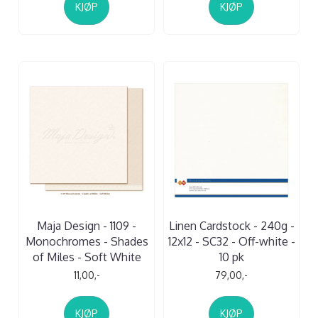
KJØP
KJØP
Maja Design - 1109 -
Linen Cardstock - 240g -
Monochromes - Shades
12x12 - SC32 - Off-white -
of Miles - Soft White
10 pk
11,00,-
79,00,-
KJØP
KJØP