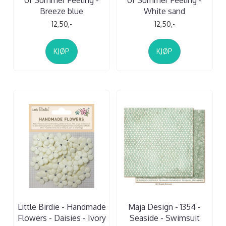
of Summer Feeling -
of Summer Feeling -
Breeze blue
White sand
12,50,-
12,50,-
KJØP
KJØP
Little Birdie - Handmade
Maja Design - 1354 -
Flowers - Daisies - Ivory
Seaside - Swimsuit