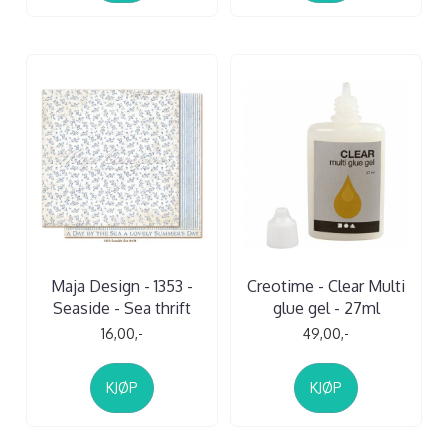
Maja Design - 1353 -
Creotime - Clear Multi
Seaside - Sea thrift
glue gel - 27ml
16,00,-
49,00,-
KJØP
KJØP