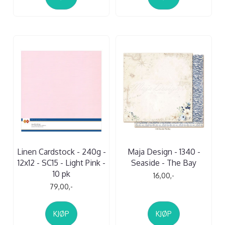
Linen Cardstock - 240g -
Maja Design - 1340 -
12x12 - SC15 - Light Pink -
Seaside - The Bay
10 pk
16,00,-
79,00,-
KJØP
KJØP