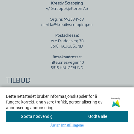
Kreativ Scrapping
v/ Scrappekjelleren AS
Org. nr. 992594969
camilla@kreativscrapping.no
Postadresse:
Are Frodes veg 7B
5518 HAUGESUND
Besøksadresse:
Tittelsnesvegen 10
5515 HAUGESUND
TILBUD
Dette nettstedet bruker informasjonskapsler for å
Dette nettstedet bruker informasjonskapsler for å
Powered by
Powered by
fungere korrekt, analysere trafikk, personalisering av
fungere korrekt, analysere trafikk, personalisering av
annonser og annonsering.
annonser og annonsering.
Godta nødvendig
Godta nødvendig
Godta alle
Godta alle
Juster innstillingene
Juster innstillingene