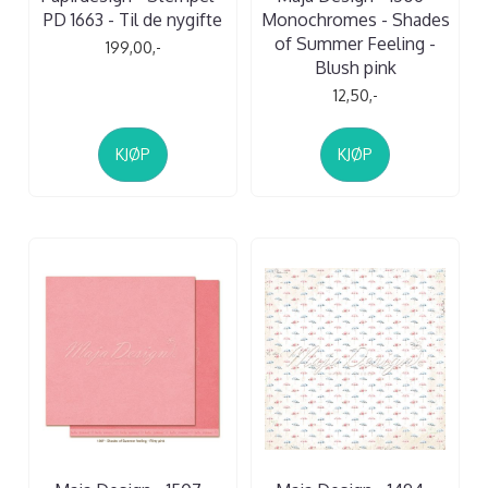
PD 1663 - Til de nygifte
Monochromes - Shades
of Summer Feeling -
199,00,-
Blush pink
12,50,-
KJØP
KJØP