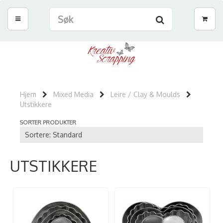
Hjem
Mixed Media
Leire / Clay & Moulds
Utstikkere
SORTER PRODUKTER
UTSTIKKERE