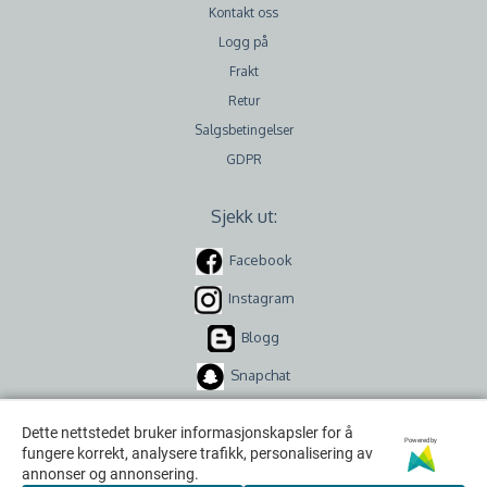
Kontakt oss
Logg på
Frakt
Retur
Salgsbetingelser
GDPR
Sjekk ut:
Facebook
Instagram
Blogg
Snapchat
Dette nettstedet bruker informasjonskapsler for å
Dette nettstedet bruker informasjonskapsler for å
Powered by
Powered by
fungere korrekt, analysere trafikk, personalisering av
fungere korrekt, analysere trafikk, personalisering av
annonser og annonsering.
annonser og annonsering.