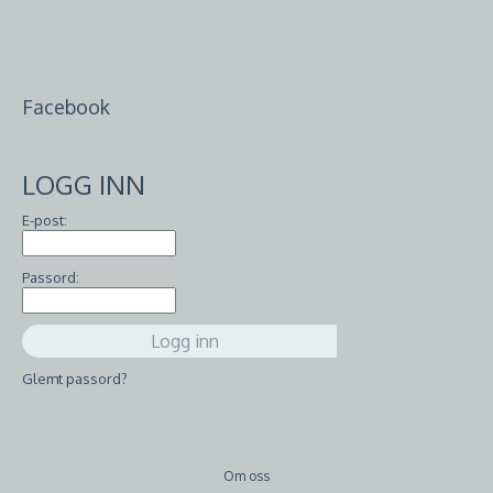
Facebook
LOGG INN
E-post:
Passord:
Glemt passord?
Om oss