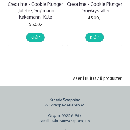
Creotime - Cookie Plunger
Creotime - Cookie Plunger
- Juletre, Snømann,
- Snøkrystaller
Kakemann, Kule
45,00,-
55,00,-
KJØP
KJØP
Viser
1
til
8
(av
8
produkter)
Kreativ Scrapping
v/ Scrappekjelleren AS
Org. nr. 992594969
camilla@kreativscrapping.no