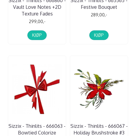
Sizzix - Thinlits - 666860 -
Sizzix - Thinlits - 665565 -
Vault Love Notes +2D
Festive Bouquet
Texture Fades
289,00,-
299,00,-
KJØP
KJØP
Sizzix - Thinlits - 666063 -
Sizzix - Thinlits - 666067 -
Bowtied Colorize
Holiday Brushstroke #3