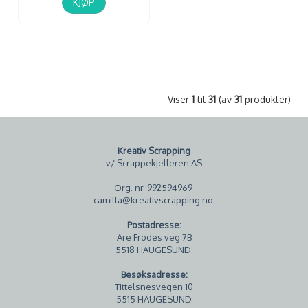
KJØP
Viser
1
til
31
(av
31
produkter)
Kreativ Scrapping
v/ Scrappekjelleren AS
Org. nr. 992594969
camilla@kreativscrapping.no
Postadresse:
Are Frodes veg 7B
5518 HAUGESUND
Besøksadresse:
Tittelsnesvegen 10
5515 HAUGESUND