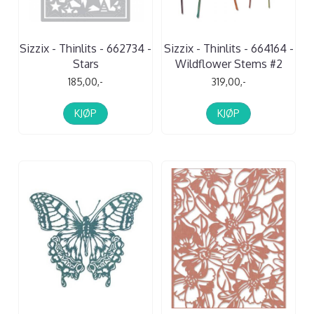
Sizzix - Thinlits - 662734 -
Sizzix - Thinlits - 664164 -
Stars
Wildflower Stems #2
185,00,-
319,00,-
KJØP
KJØP