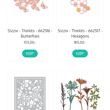
Sizzix - Thinlits - 662516 -
Sizzix - Thinlits - 662517 -
Butterflies
Hexagons
155,00,-
185,00,-
KJØP
KJØP