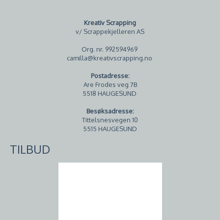
Kreativ Scrapping
v/ Scrappekjelleren AS
Org. nr. 992594969
camilla@kreativscrapping.no
Postadresse:
Are Frodes veg 7B
5518 HAUGESUND
Besøksadresse:
Tittelsnesvegen 10
5515 HAUGESUND
TILBUD