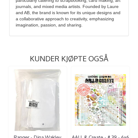
particularly catering to scrapbooking, card making, art
journals, and mixed media artists. Founded by Laure
and AB, the brand is known for its unique designs and
a collaborative approach to creativity, emphasizing
imagination, passion, and sharing.
KUNDER KJØPTE OGSÅ
Ranger - Dina Wakley
AALL & Create - # 39 - 6x6