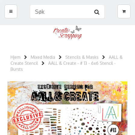
Hjem
Mixed Media
Stencils & Masks
AALL &
Create Stencil
AALL & Create - # 13 - 6x6 Stencil -
Bursts