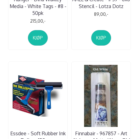
Media - White Tags - #8 -
Stencil - Lotza Dotz
50pk
89,00,-
215,00,-
KJØP
KJØP
Essdee - Soft Rubber Ink
Finnabair - 967857 - Art