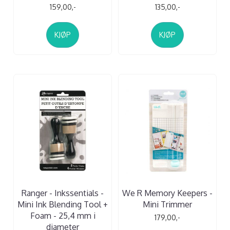
159,00,-
135,00,-
KJØP
KJØP
Ranger - Inkssentials -
We R Memory Keepers -
Mini Ink Blending Tool +
Mini Trimmer
Foam - 25,4 mm i
179,00,-
diameter