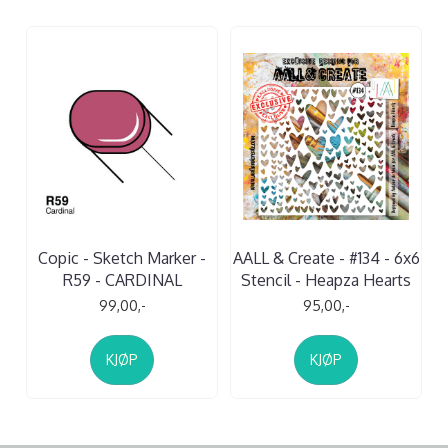
Copic - Sketch Marker -
AALL & Create - #134 - 6x6
R59 - CARDINAL
Stencil - Heapza Hearts
99,00,-
95,00,-
KJØP
KJØP