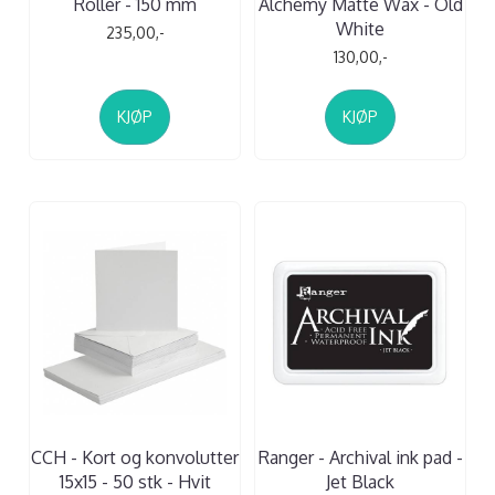
Roller - 150 mm
Alchemy Matte Wax - Old
White
235,00,-
130,00,-
KJØP
KJØP
CCH - Kort og konvolutter
Ranger - Archival ink pad -
15x15 - 50 stk - Hvit
Jet Black