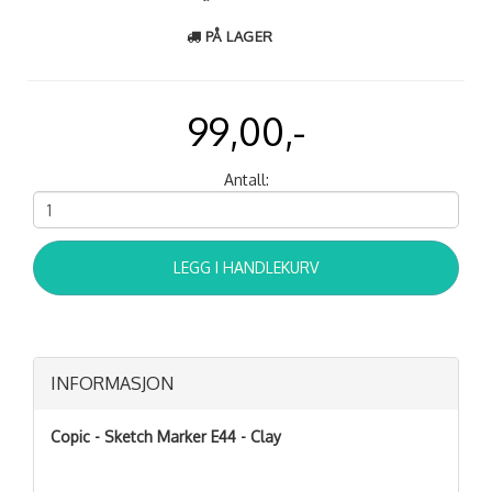
PÅ LAGER
99,00,-
Antall:
LEGG I HANDLEKURV
INFORMASJON
Copic - Sketch Marker E44 - Clay