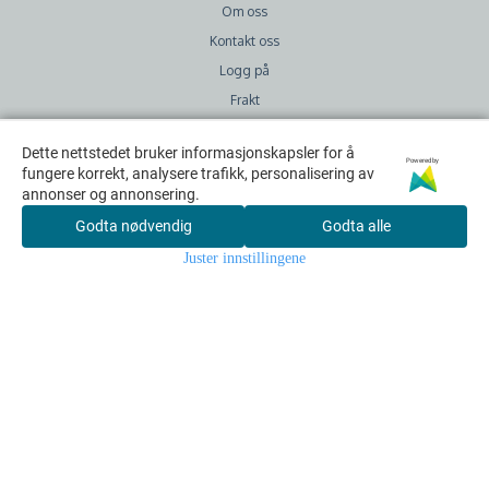
Om oss
Kontakt oss
Logg på
Frakt
Retur
Dette nettstedet bruker informasjonskapsler for å
Dette nettstedet bruker informasjonskapsler for å
Salgsbetingelser
Powered by
Powered by
fungere korrekt, analysere trafikk, personalisering av
fungere korrekt, analysere trafikk, personalisering av
GDPR
annonser og annonsering.
annonser og annonsering.
Godta nødvendig
Godta nødvendig
Godta alle
Godta alle
Sjekk ut:
Juster innstillingene
Juster innstillingene
Facebook
Instagram
Blogg
Snapchat