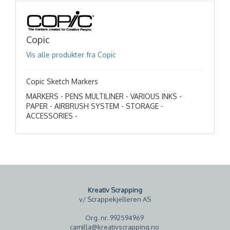
Copic
Vis alle produkter fra Copic
Copic Sketch Markers
MARKERS - PENS MULTILINER - VARIOUS INKS -
PAPER - AIRBRUSH SYSTEM - STORAGE -
ACCESSORIES -
Kreativ Scrapping
v/ Scrappekjelleren AS
Org. nr. 992594969
camilla@kreativscrapping.no