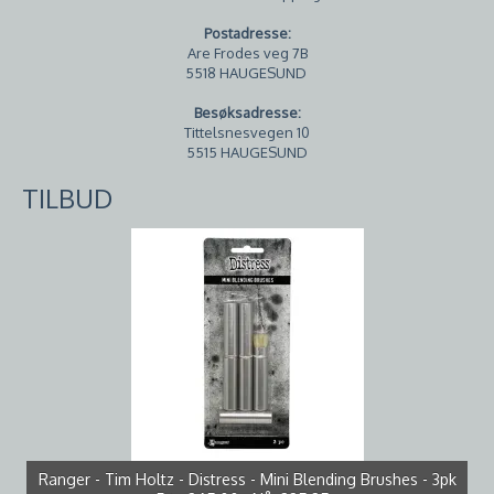
Postadresse:
Are Frodes veg 7B
5518 HAUGESUND
Besøksadresse:
Tittelsnesvegen 10
5515 HAUGESUND
TILBUD
Ranger - Tim Holtz - Distress - Mini Blending Brushes - 3pk
Studio Light - PS46 - White Cardstock - 12x12 - 250g - 10pk
Tim Holtz - Mini Distress Oxide Ink Pad Set - Kit 5
Bazzill - Smoothies - T0018 - Pigment - 305064
Papirdesign Dies PD 01007 - Konvolutt og brev