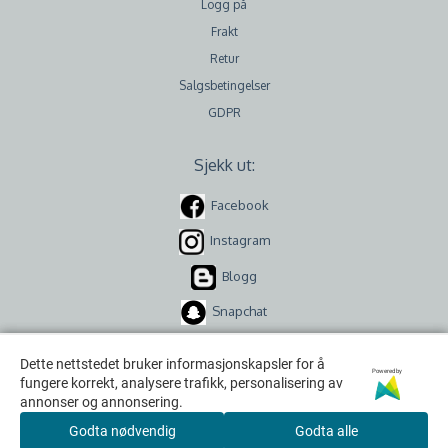
Logg på
Frakt
Retur
Salgsbetingelser
GDPR
Sjekk ut:
Facebook
Instagram
Blogg
Snapchat
Dette nettstedet bruker informasjonskapsler for å
Dette nettstedet bruker informasjonskapsler for å
Powered by
Powered by
fungere korrekt, analysere trafikk, personalisering av
fungere korrekt, analysere trafikk, personalisering av
annonser og annonsering.
annonser og annonsering.
Godta nødvendig
Godta nødvendig
Godta alle
Godta alle
Copyright © 2026 Kreativ Scrapping v/ Scrappekjelleren AS