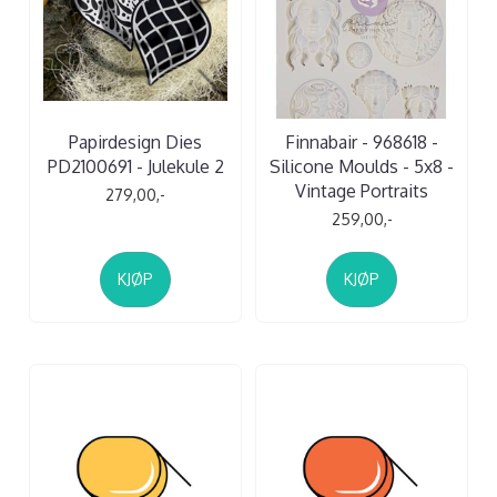
Papirdesign Dies
Finnabair - 968618 -
PD2100691 - Julekule 2
Silicone Moulds - 5x8 -
Vintage Portraits
279,00,-
259,00,-
KJØP
KJØP