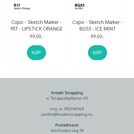
Copic - Sketch Marker -
Copic - Sketch Marker -
R17 - LIPSTICK ORANGE
BG53 - ICE MINT
99,00,-
99,00,-
KJØP
KJØP
Kreativ Scrapping
v/ Scrappekjelleren AS
Org. nr. 992594969
camilla@kreativscrapping.no
Postadresse:
Are Frodes veg 7B