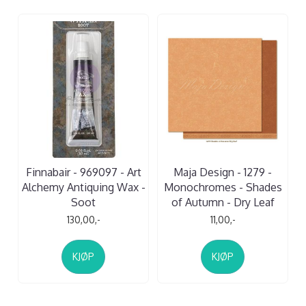
Finnabair - 969097 - Art
Maja Design - 1279 -
Alchemy Antiquing Wax -
Monochromes - Shades
Soot
of Autumn - Dry Leaf
130,00,-
11,00,-
KJØP
KJØP