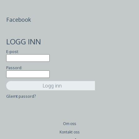
Facebook
LOGG INN
E-post:
Passord:
Glemt passord?
Om oss
Kontakt oss