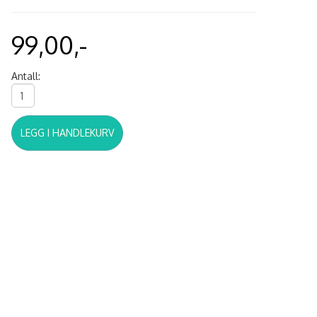
99,00,-
Antall:
LEGG I HANDLEKURV