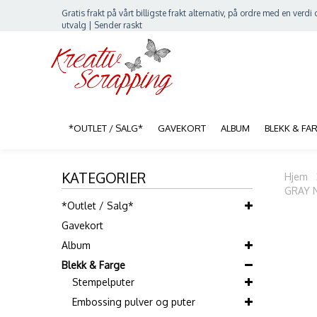
Gratis frakt på vårt billigste frakt alternativ, på ordre med en verdi o
utvalg | Sender raskt
*OUTLET / SALG*
GAVEKORT
ALBUM
BLEKK & FA
KATEGORIER
Hjem
GRAY 
*Outlet / Salg*
Gavekort
Album
Blekk & Farge
Stempelputer
Embossing pulver og puter