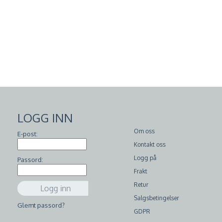
LOGG INN
Om oss
E-post:
Kontakt oss
Logg på
Passord:
Frakt
Retur
Salgsbetingelser
Glemt passord?
GDPR