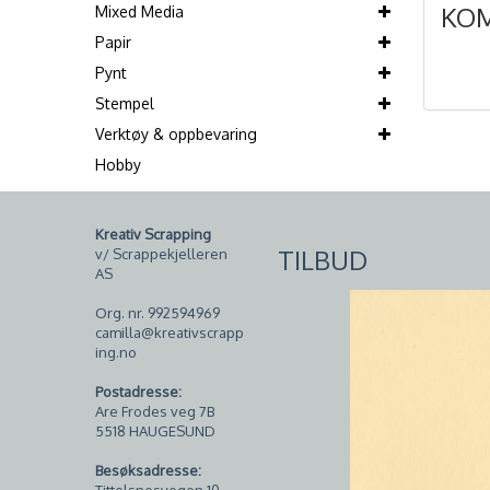
KO
Mixed Media
Papir
Pynt
Stempel
Verktøy & oppbevaring
Hobby
Kreativ Scrapping
TILBUD
v/ Scrappekjelleren
AS
Org. nr. 992594969
camilla@kreativscrapp
ing.no
Postadresse:
Are Frodes veg 7B
5518 HAUGESUND
Besøksadresse: