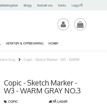
aktbetingelser
Blogg
Kontakt oss
Konto
Logg PÅ
L
VERKTØY & OPPBEVARING
HOBBY
 Warm Gray
Copic - Sketch Marker - W3 - WARM
Copic - Sketch Marker -
W3 - WARM GRAY NO.3
COPIC
PÅ LAGER