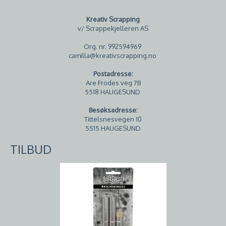
Kreativ Scrapping
v/ Scrappekjelleren AS
Org. nr. 992594969
camilla@kreativscrapping.no
Postadresse:
Are Frodes veg 7B
5518 HAUGESUND
Besøksadresse:
Tittelsnesvegen 10
5515 HAUGESUND
TILBUD