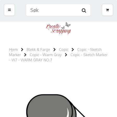
Hjem
Blekk & Farge
Copic
Copic - Sketch
Marker
Copic - Warm Gray
Copic - Sketch Marker
- W7 - WARM GRAY NO.7