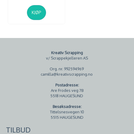
KJØP
Kreativ Scrapping
v/ Scrappekjelleren AS
Org. nr. 992594969
camilla@kreativscrapping.no
Postadresse:
Are Frodes veg 7B
5518 HAUGESUND
Besøksadresse:
Tittelsnesvegen 10
5515 HAUGESUND
TILBUD