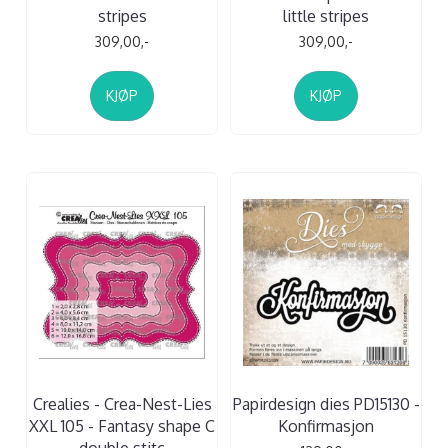
stripes
little stripes
309,00,-
309,00,-
KJØP
KJØP
Crealies - Crea-Nest-Lies
Papirdesign dies PD15130 -
XXL 105 - Fantasy shape C
Konfirmasjon
double stitc