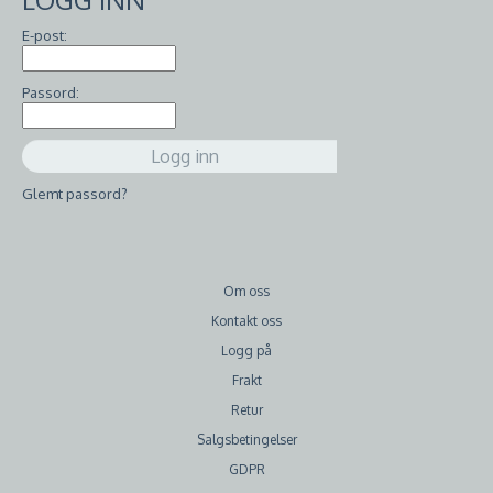
E-post:
Passord:
Glemt passord?
Om oss
Kontakt oss
Logg på
Frakt
Retur
Salgsbetingelser
GDPR