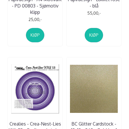
- PD 00803 - Sjømotiv
- blå
klipp
55,00,-
25,00,-
KJØP
KJØP
Crealies - Crea-Nest-Lies
BC Glitter Cardstock -