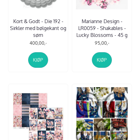
Kort & Godt - Die 192 -
Marianne Design -
Sirkler med bølgekant og
LR0059 - Shakables -
søm
Lucky Blossoms - 45 g
400,00,-
95,00,-
KJØP
KJØP