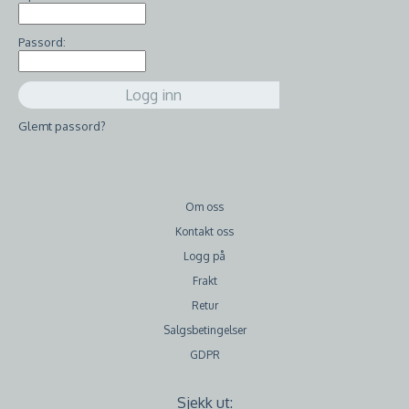
Passord:
Glemt passord?
Om oss
Kontakt oss
Logg på
Frakt
Retur
Salgsbetingelser
GDPR
Sjekk ut: