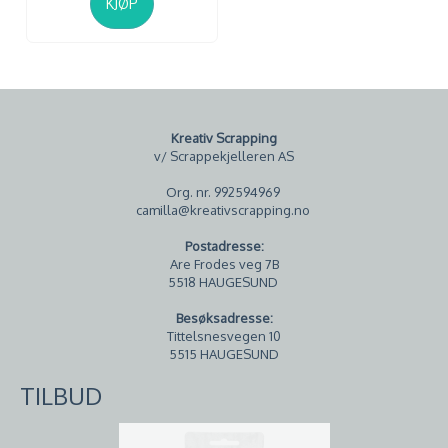
KJØP
Kreativ Scrapping
v/ Scrappekjelleren AS
Org. nr. 992594969
camilla@kreativscrapping.no
Postadresse:
Are Frodes veg 7B
5518 HAUGESUND
Besøksadresse:
Tittelsnesvegen 10
5515 HAUGESUND
TILBUD