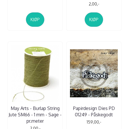
2,00,-
KJØP
KJØP
May Arts - Burlap String
Papirdesign Dies PD
Jute SM66 - 1 mm - Sage -
01249 - Påskegodt
pr.meter
159,00,-
2,00,-