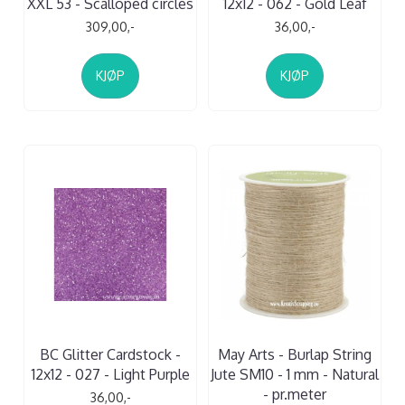
XXL 53 - Scalloped circles
12x12 - 062 - Gold Leaf
309,00,-
36,00,-
KJØP
KJØP
BC Glitter Cardstock -
May Arts - Burlap String
12x12 - 027 - Light Purple
Jute SM10 - 1 mm - Natural
- pr.meter
36,00,-