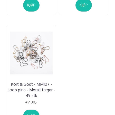
KJØP
KJØP
Kort & Godt - MM107 -
Loop pins - Metall farger -
49 stk
49,00,-