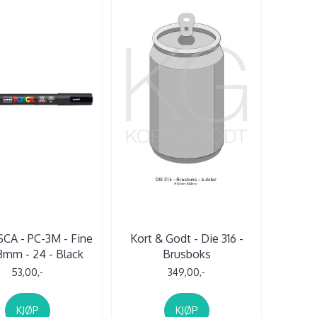
CA - PC-3M - Fine
Kort & Godt - Die 316 -
,3mm - 24 - Black
Brusboks
53,00,-
349,00,-
KJØP
KJØP