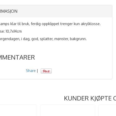
RMASJON
amps klar til bruk, ferdig oppklippet trenger kun akrylklosse.
lse: 10,7x14cm
orgendagen, i dag, god, splatter, mønster, bakgrunn.
MMENTARER
Share
|
KUNDER KJØPTE 