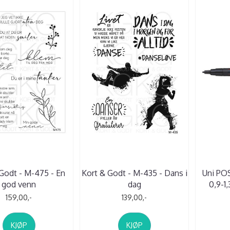
Godt - M-475 - En
Kort & Godt - M-435 - Dans i
Uni POS
god venn
dag
0,9-1
159,00,-
139,00,-
KJØP
KJØP