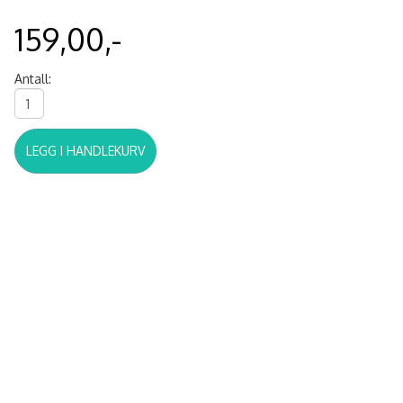
159,00,-
Antall:
LEGG I HANDLEKURV