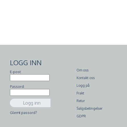
LOGG INN
Om oss
E-post:
Kontakt oss
Logg på
Passord:
Frakt
Retur
Salgsbetingelser
Glemt passord?
GDPR