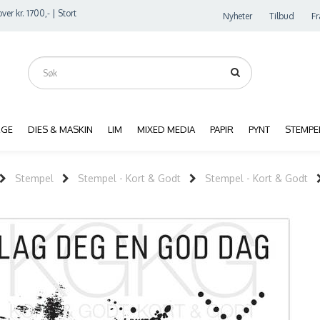
ver kr. 1700,- | Stort
Nyheter
Tilbud
Fr
RGE
DIES & MASKIN
LIM
MIXED MEDIA
PAPIR
PYNT
STEMPE
Stempel
Stempel - Kort & Godt
Stempel - Kort & Godt