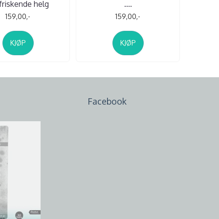
friskende helg
....
159,00,-
159,00,-
KJØP
KJØP
Facebook