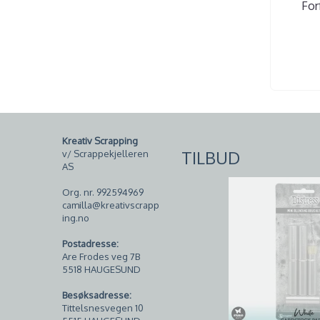
For
Kreativ Scrapping
TILBUD
v/ Scrappekjelleren
AS
Org. nr. 992594969
camilla@kreativscrapp
ing.no
Postadresse:
Are Frodes veg 7B
5518 HAUGESUND
Besøksadresse:
Tittelsnesvegen 10