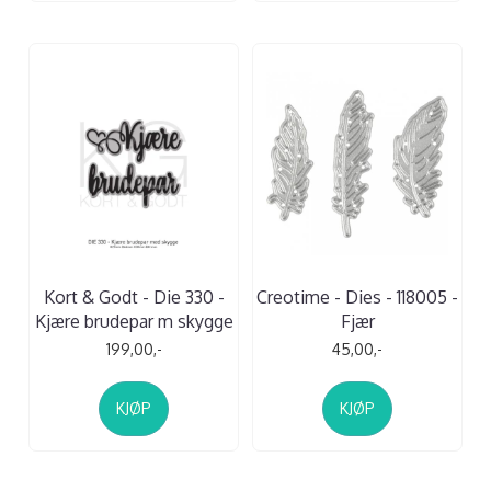
Kort & Godt - Die 330 -
Creotime - Dies - 118005 -
Kjære brudepar m skygge
Fjær
199,00,-
45,00,-
KJØP
KJØP