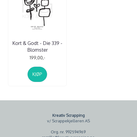
Kort & Godt - Die 339 -
Blomster
199,00,-
KJØP
Kreativ Scrapping
v/ Scrappekjelleren AS
Org. nr. 992594969