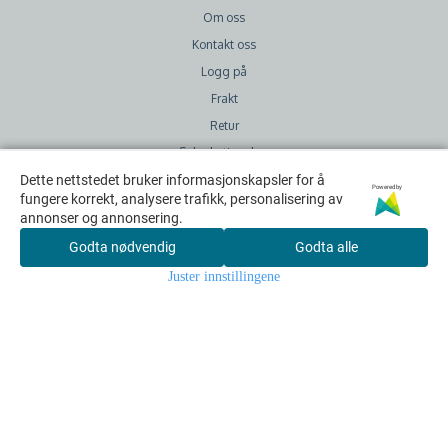
Om oss
Kontakt oss
Logg på
Frakt
Retur
Salgsbetingelser
GDPR
Dette nettstedet bruker informasjonskapsler for å
Dette nettstedet bruker informasjonskapsler for å
Powered by
Powered by
fungere korrekt, analysere trafikk, personalisering av
fungere korrekt, analysere trafikk, personalisering av
annonser og annonsering.
annonser og annonsering.
Sjekk ut:
Godta nødvendig
Godta nødvendig
Godta alle
Godta alle
Facebook
Juster innstillingene
Juster innstillingene
Instagram
Blogg
Snapchat