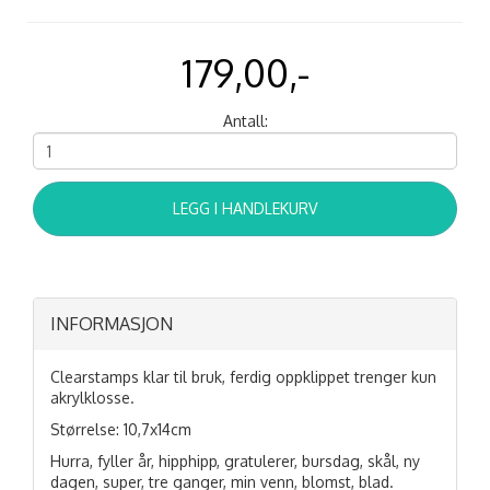
179,00,-
Antall:
LEGG I HANDLEKURV
INFORMASJON
Clearstamps klar til bruk, ferdig oppklippet trenger kun
akrylklosse.
Størrelse: 10,7x14cm
Hurra, fyller år, hipphipp, gratulerer, bursdag, skål, ny
dagen, super, tre ganger, min venn, blomst, blad.