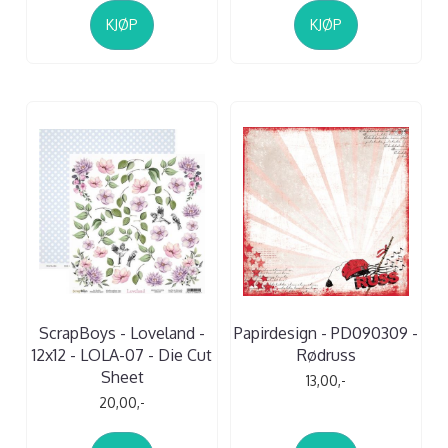
KJØP
KJØP
ScrapBoys - Loveland -
Papirdesign - PD090309 -
12x12 - LOLA-07 - Die Cut
Rødruss
Sheet
13,00,-
20,00,-