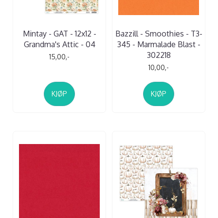
Mintay - GAT - 12x12 -
Bazzill - Smoothies - T3-
Grandma's Attic - 04
345 - Marmalade Blast -
302218
15,00,-
10,00,-
KJØP
KJØP