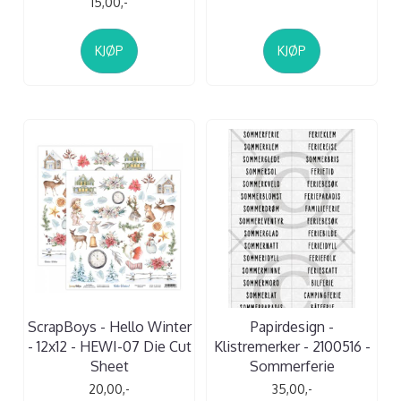
15,00,-
KJØP
KJØP
ScrapBoys - Hello Winter
Papirdesign -
- 12x12 - HEWI-07 Die Cut
Klistremerker - 2100516 -
Sheet
Sommerferie
20,00,-
35,00,-