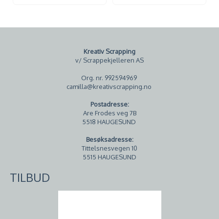
Kreativ Scrapping
v/ Scrappekjelleren AS
Org. nr. 992594969
camilla@kreativscrapping.no
Postadresse:
Are Frodes veg 7B
5518 HAUGESUND
Besøksadresse:
Tittelsnesvegen 10
5515 HAUGESUND
TILBUD