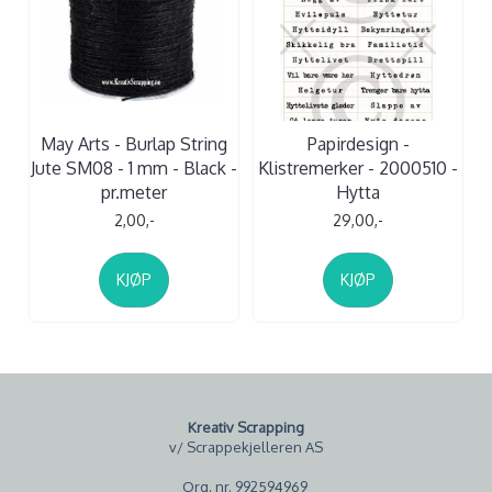
May Arts - Burlap String
Papirdesign -
Jute SM08 - 1 mm - Black -
Klistremerker - 2000510 -
pr.meter
Hytta
2,00,-
29,00,-
KJØP
KJØP
Kreativ Scrapping
v/ Scrappekjelleren AS
Org. nr. 992594969