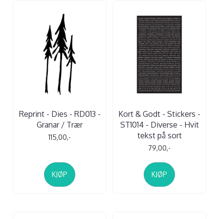
Reprint - Dies - RD013 -
Kort & Godt - Stickers -
Granar / Trær
ST1014 - Diverse - Hvit
tekst på sort
115,00,-
79,00,-
KJØP
KJØP