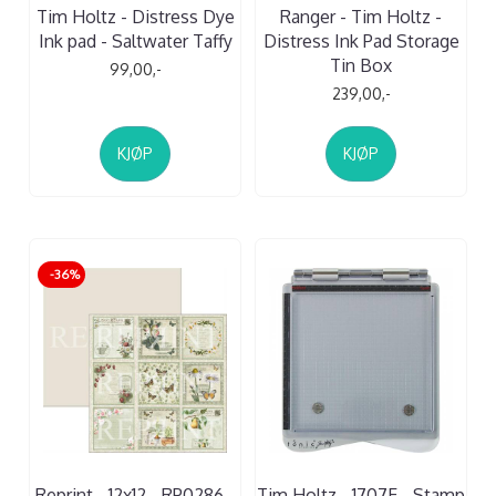
Tim Holtz - Distress Dye
Ranger - Tim Holtz -
Ink pad - Saltwater Taffy
Distress Ink Pad Storage
Tin Box
99,00,-
239,00,-
KJØP
KJØP
-36%
Reprint - 12x12 - RP0286 -
Tim Holtz - 1707E - Stamp