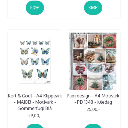
KJØP
KJØP
Kort & Godt - A4 Klippeark
Papirdesign - A4 Motivark
- MA1013 - Motivark -
- PD 1348 - Juledag
Sommerfugl Blå
25,00,-
29,00,-