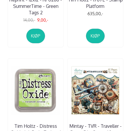
SummerTime - Green
Platform
Tags 2
635,00,-
14,00,-
9,00,-
KJØP
KJØP
Tim Holtz - Distress
Mintay - TVR - Traveller -