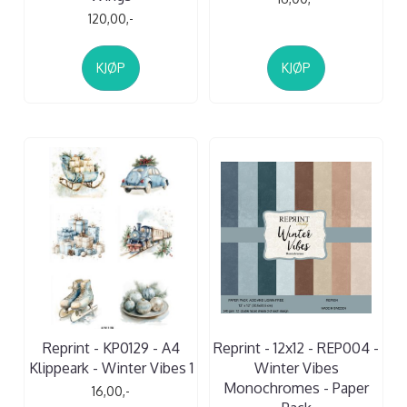
120,00,-
KJØP
KJØP
Reprint - KP0129 - A4
Reprint - 12x12 - REP004 -
Klippeark - Winter Vibes 1
Winter Vibes
Monochromes - Paper
16,00,-