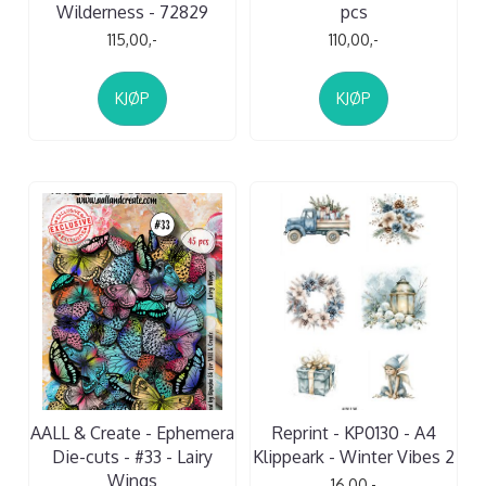
Wilderness - 72829
pcs
115,00,-
110,00,-
KJØP
KJØP
AALL & Create - Ephemera
Reprint - KP0130 - A4
Die-cuts - #33 - Lairy
Klippeark - Winter Vibes 2
Wings
16,00,-