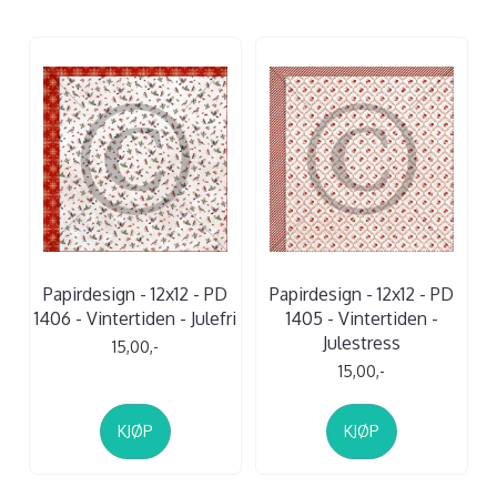
Papirdesign - 12x12 - PD
Papirdesign - 12x12 - PD
1406 - Vintertiden - Julefri
1405 - Vintertiden -
Julestress
15,00,-
15,00,-
KJØP
KJØP