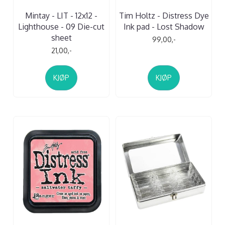
Mintay - LIT - 12x12 -
Tim Holtz - Distress Dye
Lighthouse - 09 Die-cut
Ink pad - Lost Shadow
sheet
99,00,-
21,00,-
KJØP
KJØP