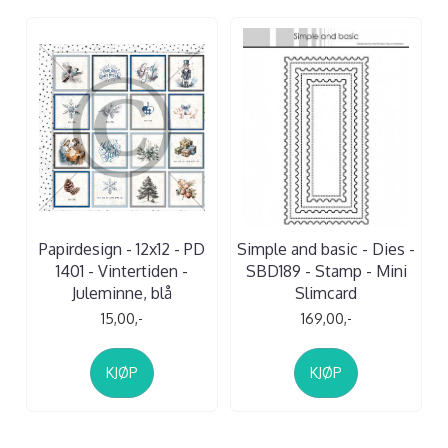
Papirdesign - 12x12 - PD
Simple and basic - Dies -
1401 - Vintertiden -
SBD189 - Stamp - Mini
Juleminne, blå
Slimcard
15,00,-
169,00,-
KJØP
KJØP