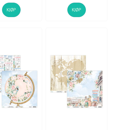
KJØP
KJØP