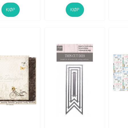
KJØP
KJØP