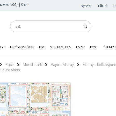
ver kr. 1700,- | Stort
Nyheter
Tilbud
Fr
RGE
DIES & MASKIN
LIM
MIXED MEDIA
PAPIR
PYNT
STEMPE
Papir
Mønsterark
Papir - Mintay
Mintay - kolleksjone
Picture sheet