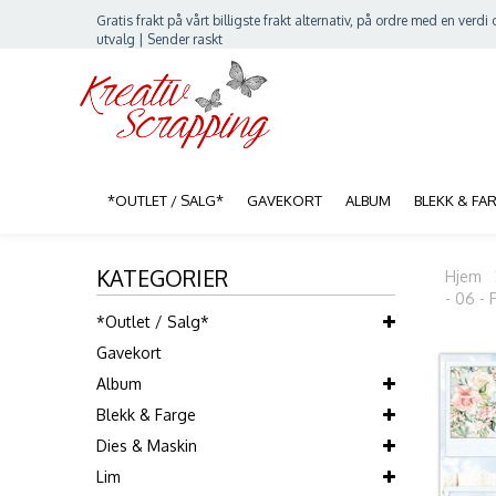
Gratis frakt på vårt billigste frakt alternativ, på ordre med en verdi o
utvalg | Sender raskt
*OUTLET / SALG*
GAVEKORT
ALBUM
BLEKK & FA
KATEGORIER
Hjem
- 06 - 
*Outlet / Salg*
Gavekort
Album
Blekk & Farge
Dies & Maskin
Lim