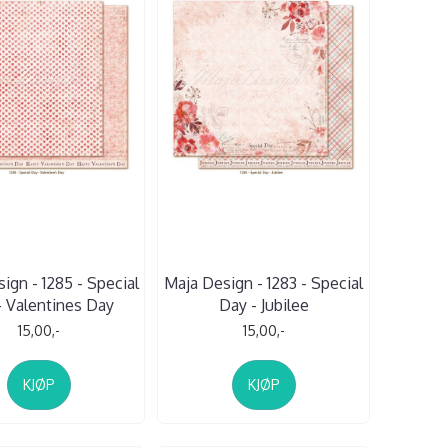
ign - 1285 - Special
Maja Design - 1283 - Special
 Valentines Day
Day - Jubilee
15,00,-
15,00,-
KJØP
KJØP