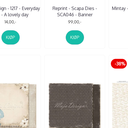
gn - 1217 - Everyday
Reprint - Scapa Dies -
Mintay -
 - A lovely day
SCA046 - Banner
14,00,-
99,00,-
KJØP
KJØP
-38%