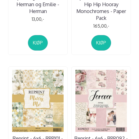
Herman og Emilie -
Hip Hip Hooray
Herman
Monochromes - Paper
Pack
13,00,-
165,00,-
KJØP
KJØP
Reprint - 6x6 - RPP101 -
Reprint - 6x6 - RPP092 -