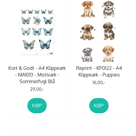
Kort & Godt - A4 Klippeark
Reprint - KP0122 - A4
- MA1013 - Motivark -
Klippeark - Puppies
Sommerfugl Blå
16,00,-
29,00,-
KJØP
KJØP