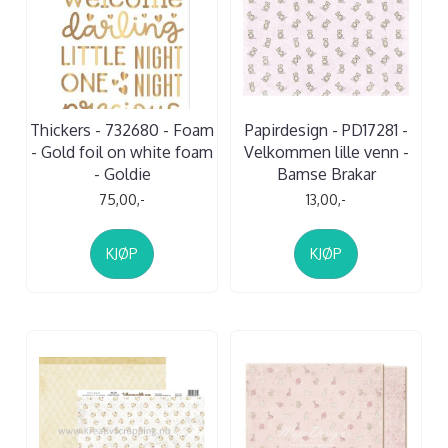
Thickers - 732680 - Foam
Papirdesign - PD17281 -
- Gold foil on white foam
Velkommen lille venn -
- Goldie
Bamse Brakar
75,00,-
13,00,-
KJØP
KJØP