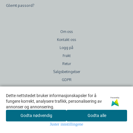
Glemt passord?
Om oss
Kontakt oss
Logg på
Frakt
Retur
Salgsbetingelser
GDPR
Sjekk ut:
Dette nettstedet bruker informasjonskapsler for å
Dette nettstedet bruker informasjonskapsler for å
Powered by
Powered by
fungere korrekt, analysere trafikk, personalisering av
fungere korrekt, analysere trafikk, personalisering av
annonser og annonsering.
annonser og annonsering.
Facebook
Godta nødvendig
Godta nødvendig
Godta alle
Godta alle
Instagram
Juster innstillingene
Juster innstillingene
Blogg