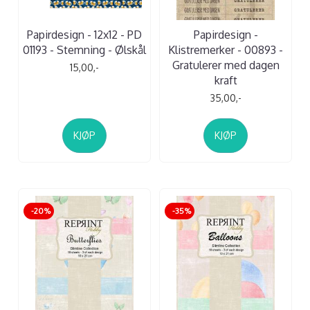
Papirdesign - 12x12 - PD
Papirdesign -
01193 - Stemning - Ølskål
Klistremerker - 00893 -
Gratulerer med dagen
15,00,-
kraft
35,00,-
KJØP
KJØP
-20%
-35%