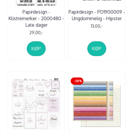
Papirdesign -
Papirdesign - PD1900009 -
Klistremerker - 2000480 -
Ungdommelig - Hipster
Late dager
13,00,-
29,00,-
KJØP
KJØP
-38%