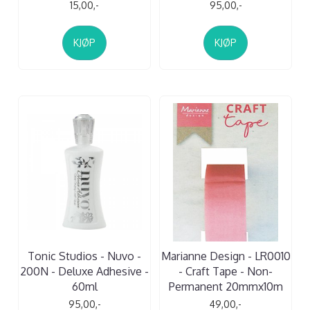
15,00,-
95,00,-
KJØP
KJØP
Tonic Studios - Nuvo -
Marianne Design - LR0010
200N - Deluxe Adhesive -
- Craft Tape - Non-
60ml
Permanent 20mmx10m
95,00,-
49,00,-