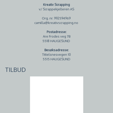
Kreativ Scrapping
v/ Scrappekjelleren AS
Org. nr. 992594969
camilla@kreativscrapping.no
Postadresse:
Are Frodes veg 7B
5518 HAUGESUND
Besøksadresse:
Tittelsnesvegen 10
5515 HAUGESUND
TILBUD