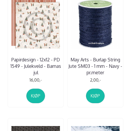
Papirdesign - 12x12 - PD
May Arts - Burlap String
1549 - Julekveld - Barnas
Jute SM03 - 1 mm - Navy -
jul
pr.meter
16,00,-
2,00,-
KJØP
KJØP