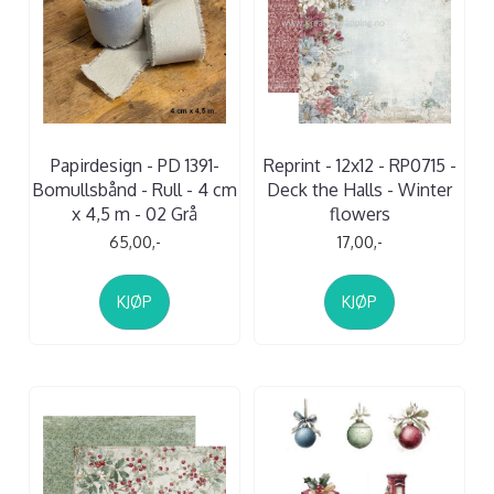
Papirdesign - PD 1391-
Reprint - 12x12 - RP0715 -
Bomullsbånd - Rull - 4 cm
Deck the Halls - Winter
x 4,5 m - 02 Grå
flowers
65,00,-
17,00,-
KJØP
KJØP