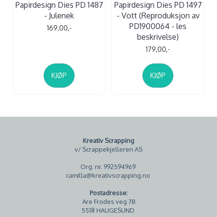
Papirdesign Dies PD 1487
Papirdesign Dies PD 1497
- Julenek
- Vott (Reproduksjon av
PD1900064 - les
169,00,-
beskrivelse)
179,00,-
KJØP
KJØP
Kreativ Scrapping
v/ Scrappekjelleren AS
Org. nr. 992594969
camilla@kreativscrapping.no
Postadresse:
Are Frodes veg 7B
5518 HAUGESUND