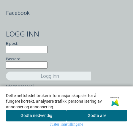
Facebook
LOGG INN
E-post:
Passord:
Glemt passord?
Dette nettstedet bruker informasjonskapsler for å
Dette nettstedet bruker informasjonskapsler for å
Powered by
Powered by
fungere korrekt, analysere trafikk, personalisering av
fungere korrekt, analysere trafikk, personalisering av
annonser og annonsering.
annonser og annonsering.
Om oss
Godta nødvendig
Godta nødvendig
Godta alle
Godta alle
Kontakt oss
Juster innstillingene
Juster innstillingene
Logg på