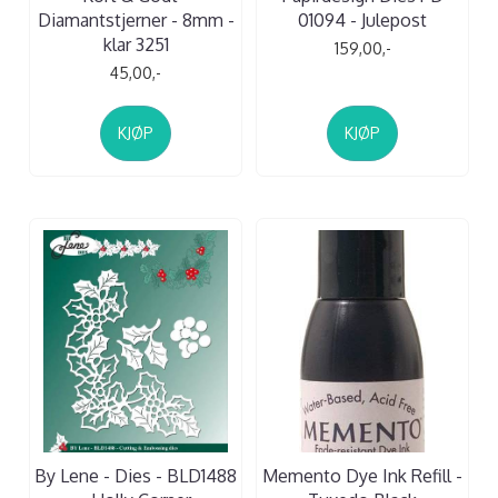
Diamantstjerner - 8mm -
01094 - Julepost
klar 3251
159,00,-
45,00,-
KJØP
KJØP
By Lene - Dies - BLD1488
Memento Dye Ink Refill -