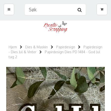
Hjem
Dies & Maskin
Papirdesign
Papirdesign
- Dies Jul & Vinter
Papirdesign Dies PD 1484 - God Jul
tag 2