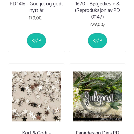
PD 1416 - God jul og godt
1670 - Bølgedies + &
nytt år
(Reproduksjon av PD
01147)
179,00,-
229,00,-
KJØP
KJØP
Kort & Godt -
Papirdesign Dies PD