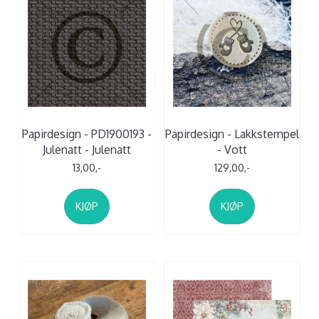
Papirdesign - PD1900193 -
Papirdesign - Lakkstempel
Julenatt - Julenatt
- Vott
13,00,-
129,00,-
KJØP
KJØP