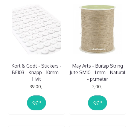
Kort & Godt - Stickers -
May Arts - Burlap String
BE103 - Knapp - 10mm -
Jute SM10 - 1 mm - Natural
Hvit
- pr.meter
39,00,-
2,00,-
KJØP
KJØP