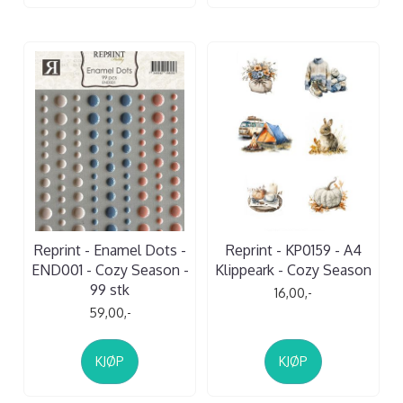
Reprint - Enamel Dots -
Reprint - KP0159 - A4
END001 - Cozy Season -
Klippeark - Cozy Season
99 stk
16,00,-
59,00,-
KJØP
KJØP