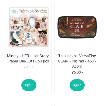
Mintay - HER - Her Story -
Tsukineko - VersaFine
Paper Die-Cuts - 60 pcs
CLAIR - Ink Pad - 453 -
Acorn
99,00,-
95,00,-
KJØP
KJØP