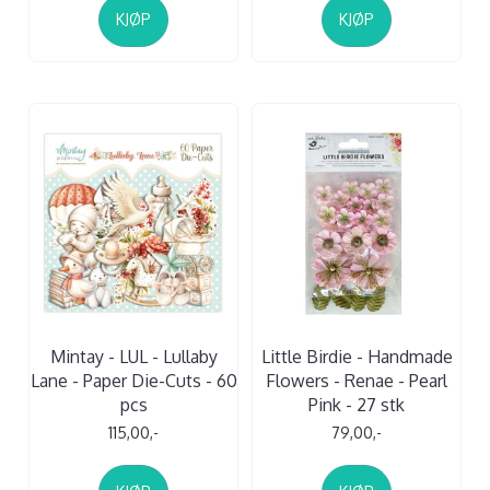
KJØP
KJØP
Mintay - LUL - Lullaby
Little Birdie - Handmade
Lane - Paper Die-Cuts - 60
Flowers - Renae - Pearl
pcs
Pink - 27 stk
115,00,-
79,00,-