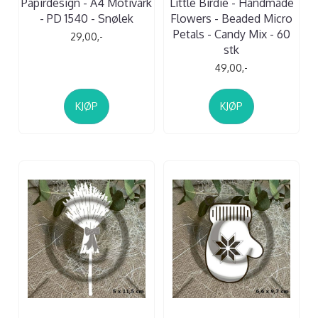
Papirdesign - A4 Motivark
Little Birdie - Handmade
- PD 1540 - Snølek
Flowers - Beaded Micro
Petals - Candy Mix - 60
29,00,-
stk
49,00,-
KJØP
KJØP