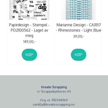
Papirdesign - Stempel -
Marianne Design - CA3157
PD2100562 - Laget av
- Rhinestones - Light Blue
meg
39,00,-
149,00,-
KJØP
KJØP
Kreativ Scrapping
v/ Scrappekjelleren AS
Org. nr. 992594969
camilla@kreativscrapping.no