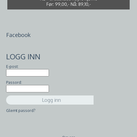
Før:
Før:
99,00,-
10,00,-
Nå:
Nå:
7,00,-
89,10,-
Facebook
LOGG INN
E-post:
Passord:
Glemt passord?