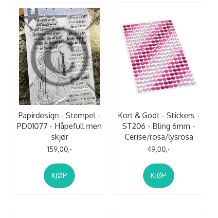
Papirdesign - Stempel -
Kort & Godt - Stickers -
PD01077 - Håpefull men
ST206 - Bling 6mm -
skjør
Cerise/rosa/lysrosa
159,00,-
49,00,-
KJØP
KJØP