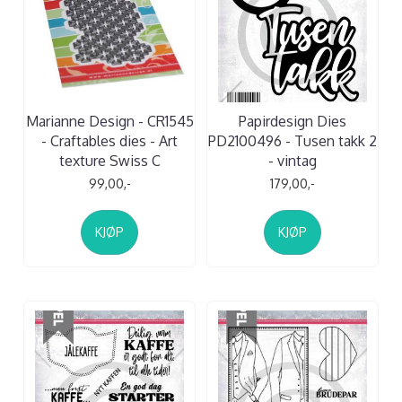
Marianne Design - CR1545
Papirdesign Dies
- Craftables dies - Art
PD2100496 - Tusen takk 2
texture Swiss C
- vintag
99,00,-
179,00,-
KJØP
KJØP