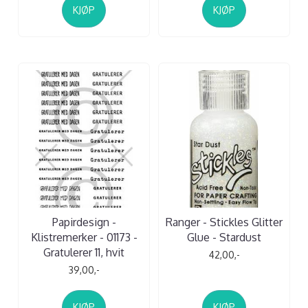
KJØP
KJØP
Papirdesign -
Ranger - Stickles Glitter
Klistremerker - 01173 -
Glue - Stardust
Gratulerer 11, hvit
42,00,-
39,00,-
KJØP
KJØP