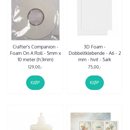
Crafter's Companion -
3D Foam -
Foam On A Roll - 5mm x
Dobbeltklebende - A6 - 2
10 meter (h:3mm)
mm - hvit - 5ark
129,00,-
75,00,-
KJØP
KJØP