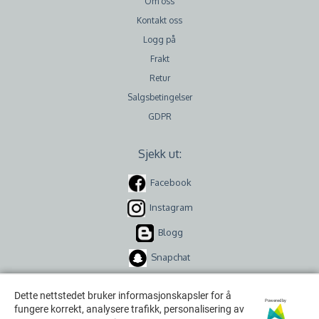
Om oss
Kontakt oss
Logg på
Frakt
Retur
Salgsbetingelser
GDPR
Sjekk ut:
Facebook
Instagram
Blogg
Snapchat
Dette nettstedet bruker informasjonskapsler for å
Dette nettstedet bruker informasjonskapsler for å
Powered by
Powered by
fungere korrekt, analysere trafikk, personalisering av
fungere korrekt, analysere trafikk, personalisering av