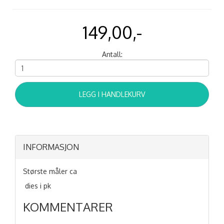
149,00,-
Antall:
LEGG I HANDLEKURV
INFORMASJON
Største måler ca
dies i pk
KOMMENTARER