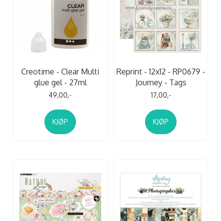
Creotime - Clear Multi
Reprint - 12x12 - RP0679 -
glue gel - 27ml
Journey - Tags
49,00,-
17,00,-
KJØP
KJØP