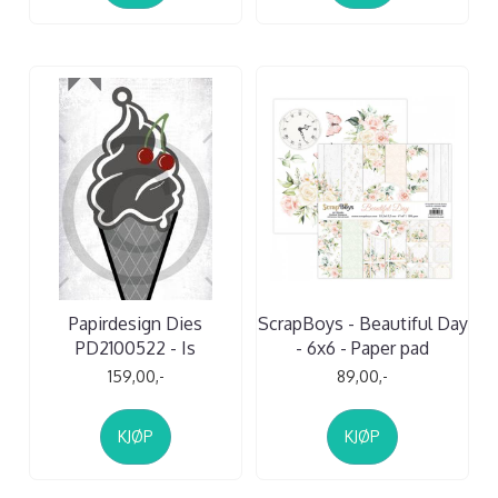
Papirdesign Dies
ScrapBoys - Beautiful Day
PD2100522 - Is
- 6x6 - Paper pad
159,00,-
89,00,-
KJØP
KJØP