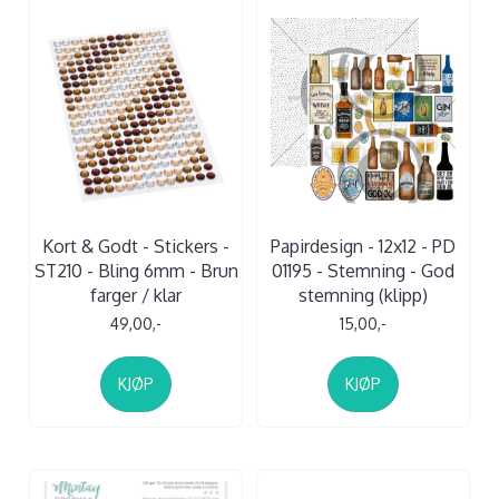
Kort & Godt - Stickers -
Papirdesign - 12x12 - PD
ST210 - Bling 6mm - Brun
01195 - Stemning - God
farger / klar
stemning (klipp)
49,00,-
15,00,-
KJØP
KJØP