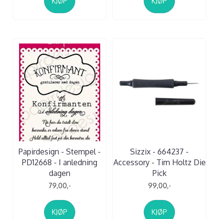
KJØP
KJØP
Papirdesign - Stempel -
Sizzix - 664237 -
PD12668 - I anledning
Accessory - Tim Holtz Die
dagen
Pick
79,00,-
99,00,-
KJØP
KJØP