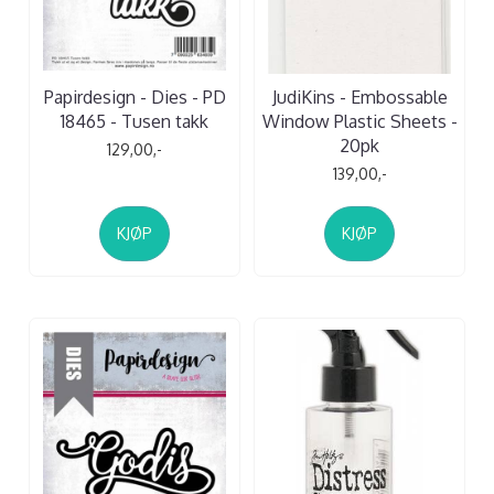
Papirdesign - Dies - PD
JudiKins - Embossable
18465 - Tusen takk
Window Plastic Sheets -
20pk
129,00,-
139,00,-
KJØP
KJØP