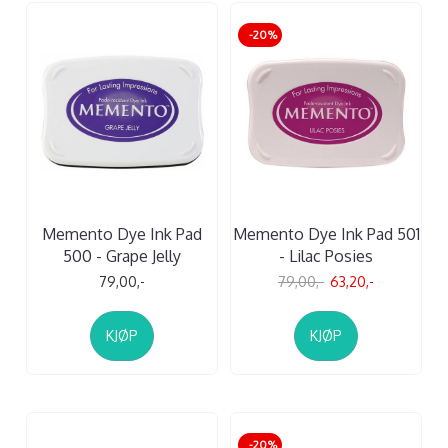
-20%
Memento Dye Ink Pad
Memento Dye Ink Pad 501
500 - Grape Jelly
- Lilac Posies
79,00,-
79,00,-
63,20,-
KJØP
KJØP
-20%