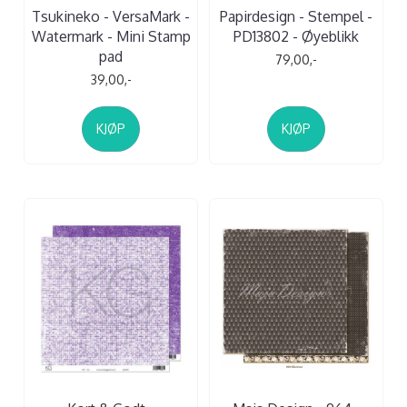
Tsukineko - VersaMark -
Papirdesign - Stempel -
Watermark - Mini Stamp
PD13802 - Øyeblikk
pad
79,00,-
39,00,-
KJØP
KJØP