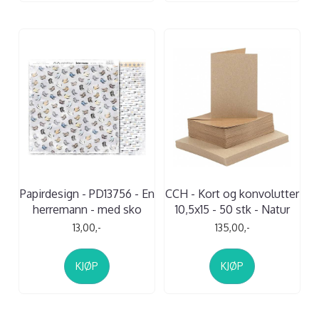
Papirdesign - PD13756 - En
CCH - Kort og konvolutter
herremann - med sko
10,5x15 - 50 stk - Natur
13,00,-
135,00,-
KJØP
KJØP