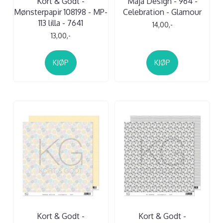
Kort & Godt -
Maja Design - 964 -
Mønsterpapir 108198 - MP-
Celebration - Glamour
113 lilla - 7641
14,00,-
13,00,-
KJØP
KJØP
Kort & Godt -
Kort & Godt -