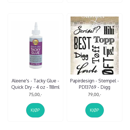
Aleene's - Tacky Glue -
Papirdesign - Stempel -
Quick Dry - 4 oz - 118ml
PD13769 - Digg
75,00,-
79,00,-
KJØP
KJØP