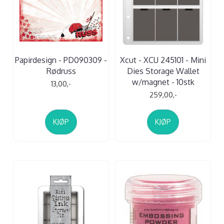
Papirdesign - PD090309 -
Xcut - XCU 245101 - Mini
Rødruss
Dies Storage Wallet
w/magnet - 10stk
13,00,-
259,00,-
KJØP
KJØP