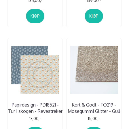
135,00,-
139,00,-
KJØP
KJØP
Papirdesign - PD18521 -
Kort & Godt - FO219 -
Tur i skogen - Revestreker
Mosegummi Glitter - Gull
13,00,-
15,00,-