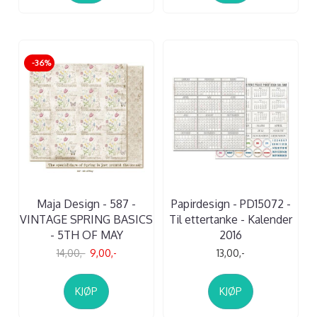
-36%
Maja Design - 587 -
Papirdesign - PD15072 -
VINTAGE SPRING BASICS
Til ettertanke - Kalender
- 5TH OF MAY
2016
14,00,-
9,00,-
13,00,-
KJØP
KJØP