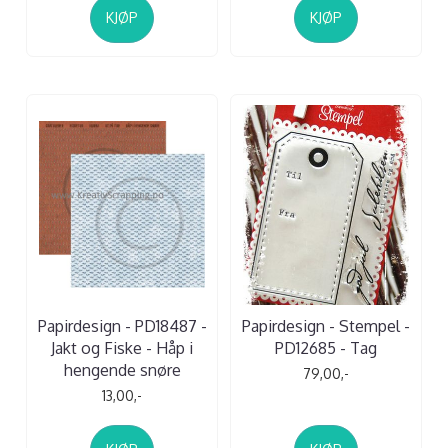
KJØP
KJØP
Papirdesign - PD18487 -
Papirdesign - Stempel -
Jakt og Fiske - Håp i
PD12685 - Tag
hengende snøre
79,00,-
13,00,-