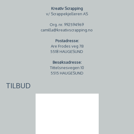
Kreativ Scrapping
v/ Scrappekjelleren AS
Org. nr. 992594969
camilla@kreativscrapping.no
Postadresse:
Are Frodes veg 7B
5518 HAUGESUND
Besøksadresse:
Tittelsnesvegen 10
5515 HAUGESUND
TILBUD