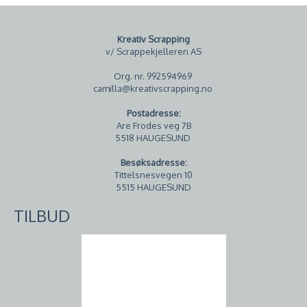
Kreativ Scrapping
v/ Scrappekjelleren AS
Org. nr. 992594969
camilla@kreativscrapping.no
Postadresse:
Are Frodes veg 7B
5518 HAUGESUND
Besøksadresse:
Tittelsnesvegen 10
5515 HAUGESUND
TILBUD