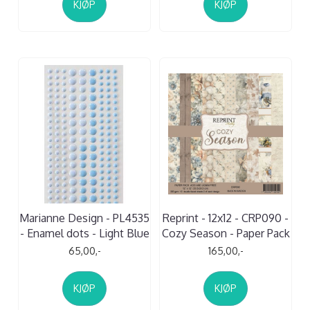
KJØP
KJØP
Marianne Design - PL4535
Reprint - 12x12 - CRP090 -
- Enamel dots - Light Blue
Cozy Season - Paper Pack
65,00,-
165,00,-
KJØP
KJØP