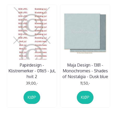
Papirdesign -
Maja Design - 1381 -
Klistremerker - 01165 - Jul,
Monochromes - Shades
hvit 2
of Nostalgia - Dusk blue
39,00,-
11,50,-
KJØP
KJØP