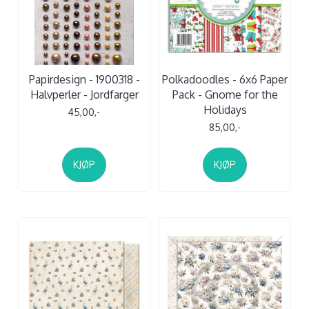
Papirdesign - 1900318 -
Polkadoodles - 6x6 Paper
Halvperler - Jordfarger
Pack - Gnome for the
Holidays
45,00,-
85,00,-
KJØP
KJØP