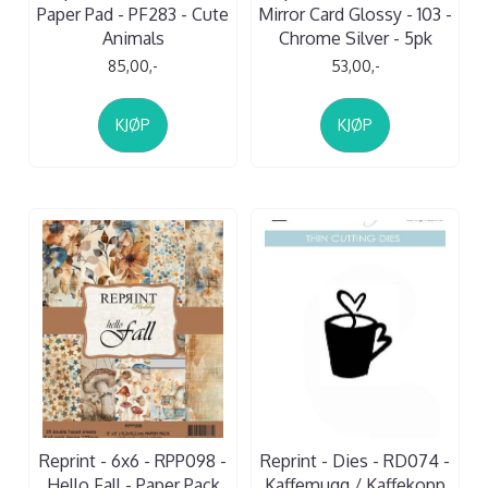
Paper Pad - PF283 - Cute
Mirror Card Glossy - 103 -
Animals
Chrome Silver - 5pk
85,00,-
53,00,-
KJØP
KJØP
Reprint - 6x6 - RPP098 -
Reprint - Dies - RD074 -
Hello Fall - Paper Pack
Kaffemugg / Kaffekopp