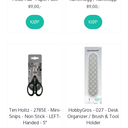
89,00,-
89,00,-
KJØP
KJØP
Tim Holtz - 2785E - Mini-
HobbyGros - 027 - Desk
Snips - Non Stick - LEFT-
Organizer / Brush & Tool
Handed - 5"
Holder