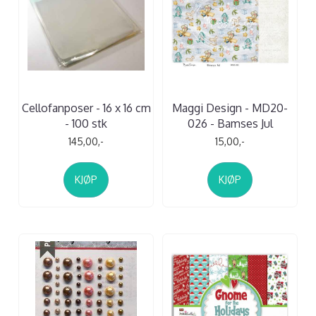
Cellofanposer - 16 x 16 cm
Maggi Design - MD20-
- 100 stk
026 - Bamses Jul
145,00,-
15,00,-
KJØP
KJØP