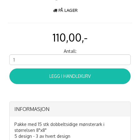
PÅ LAGER
110,00,-
Antall:
LEGG I HANDLEKURV
INFORMASJON
Pakke med 15 stk dobbeltsidige mønsterark i
størrelsen 8"x8"
5 design - 3 av hvert design