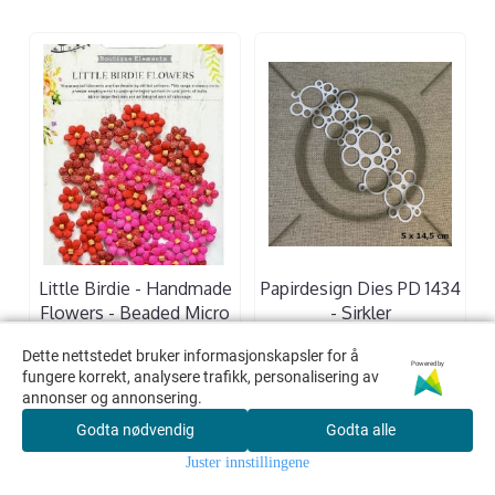
Little Birdie - Handmade
Papirdesign Dies PD 1434
Flowers - Beaded Micro
- Sirkler
Petals - Candy Mix - 60
169,00,-
Dette nettstedet bruker informasjonskapsler for å
Dette nettstedet bruker informasjonskapsler for å
stk
Powered by
Powered by
fungere korrekt, analysere trafikk, personalisering av
fungere korrekt, analysere trafikk, personalisering av
49,00,-
annonser og annonsering.
annonser og annonsering.
Godta nødvendig
Godta nødvendig
Godta alle
Godta alle
KJØP
KJØP
Juster innstillingene
Juster innstillingene