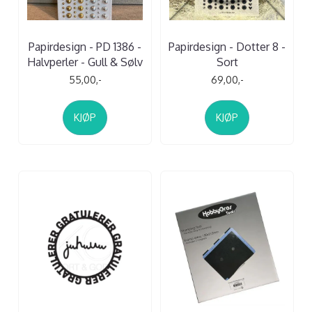
Papirdesign - PD 1386 -
Papirdesign - Dotter 8 -
Halvperler - Gull & Sølv
Sort
55,00,-
69,00,-
KJØP
KJØP