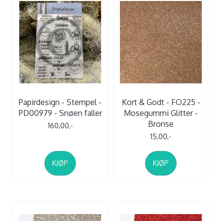
Papirdesign - Stempel -
Kort & Godt - FO225 -
PD00979 - Snøen faller
Mosegummi Glitter -
Bronse
160,00,-
15,00,-
KJØP
KJØP