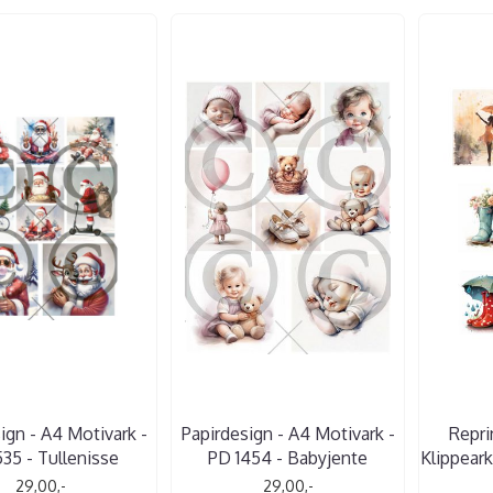
ign - A4 Motivark -
Papirdesign - A4 Motivark -
Repri
535 - Tullenisse
PD 1454 - Babyjente
Klippeark
29,00,-
29,00,-