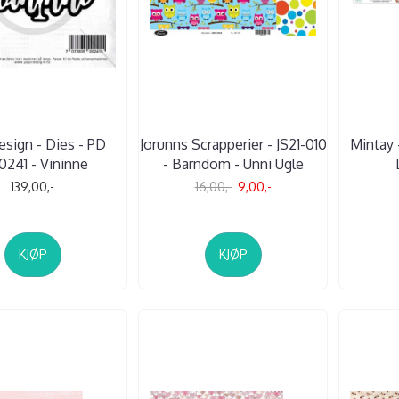
esign - Dies - PD
Jorunns Scrapperier - JS21-010
Mintay 
0241 - Vininne
- Barndom - Unni Ugle
139,00,-
16,00,-
9,00,-
KJØP
KJØP