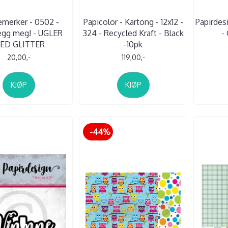
remerker - 0502 -
Papicolor - Kartong - 12x12 -
Papirdes
egg meg! - UGLER
324 - Recycled Kraft - Black
-
ED GLITTER
-10pk
20,00,-
119,00,-
KJØP
KJØP
-44%