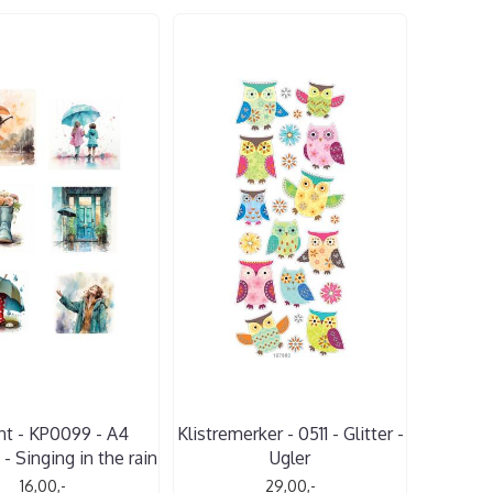
nt - KP0099 - A4
Klistremerker - 0511 - Glitter -
 - Singing in the rain
Ugler
16,00,-
29,00,-