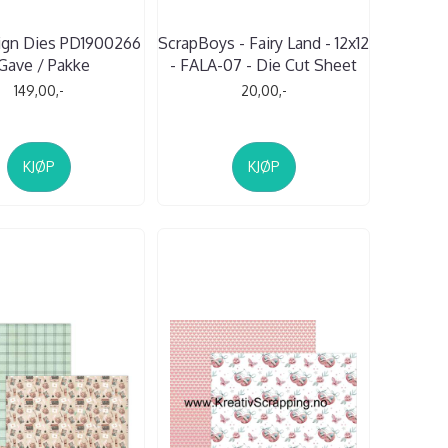
ign Dies PD1900266
ScrapBoys - Fairy Land - 12x12
 Gave / Pakke
- FALA-07 - Die Cut Sheet
149,00,-
20,00,-
KJØP
KJØP