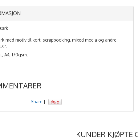
RMASJON
psark
ark med motiv til kort, scrapbooking, mixed media og andre
ter.
tt, A4, 170gsm.
MMENTARER
Share
|
KUNDER KJØPTE 