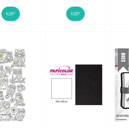
KJØP
KJØP