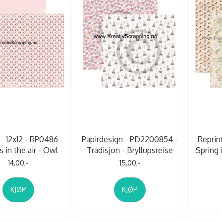
 - 12x12 - RP0486 -
Papirdesign - PD2200854 -
Reprint
s in the air - Owl
Tradisjon - Bryllupsreise
Spring 
14,00,-
15,00,-
KJØP
KJØP