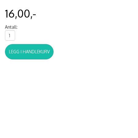
16,00,-
Antall:
LEGG I HANDLEKURV