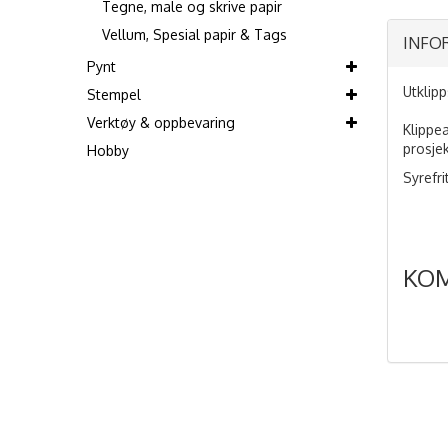
Tegne, male og skrive papir
Vellum, Spesial papir & Tags
INFO
Pynt
Utklip
Stempel
Verktøy & oppbevaring
Klippe
prosjek
Hobby
Syrefri
KO