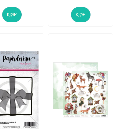
KJØP
KJØP