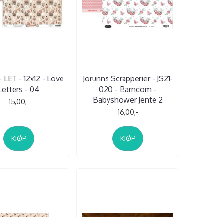
- LET - 12x12 - Love
Jorunns Scrapperier - JS21-
Letters - 04
020 - Barndom -
Babyshower Jente 2
15,00,-
16,00,-
KJØP
KJØP