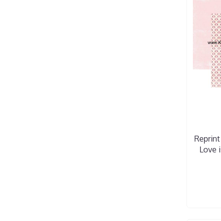
Reprint
Love i