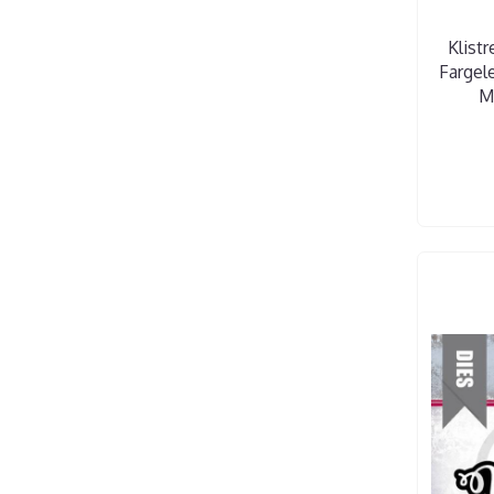
Klist
Fargel
M