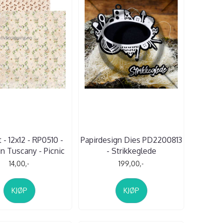
 - 12x12 - RP0510 -
Papirdesign Dies PD2200813
in Tuscany - Picnic
- Strikkeglede
14,00,-
199,00,-
KJØP
KJØP