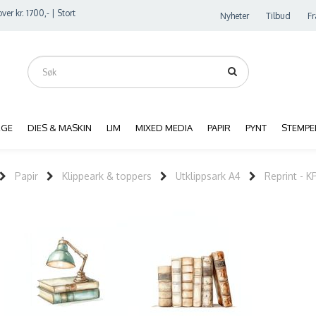
ver kr. 1700,- | Stort
Nyheter
Tilbud
Fr
RGE
DIES & MASKIN
LIM
MIXED MEDIA
PAPIR
PYNT
STEMPE
Papir
Klippeark & toppers
Utklippsark A4
Reprint - 