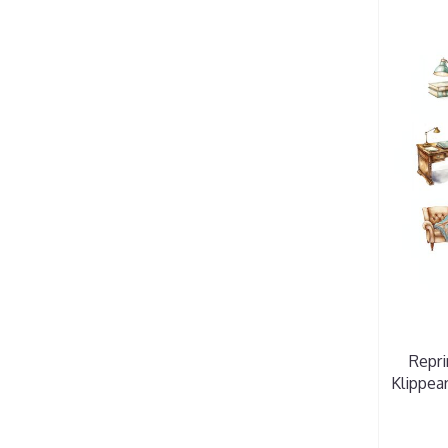
Repri
Klippea