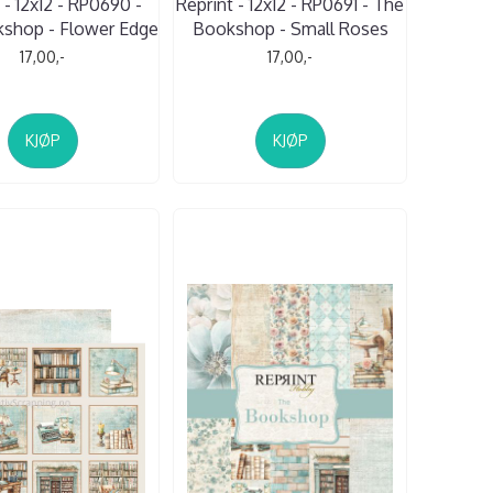
 - 12x12 - RP0690 -
Reprint - 12x12 - RP0691 - The
shop - Flower Edge
Bookshop - Small Roses
17,00,-
17,00,-
KJØP
KJØP