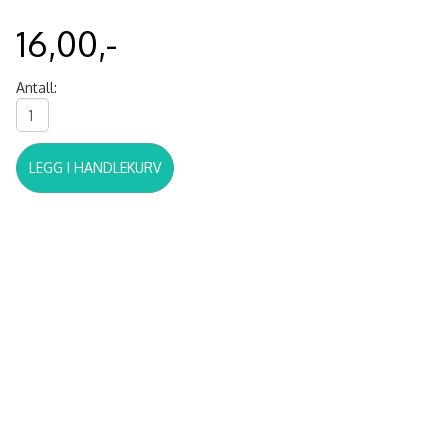
16,00,-
Antall:
LEGG I HANDLEKURV