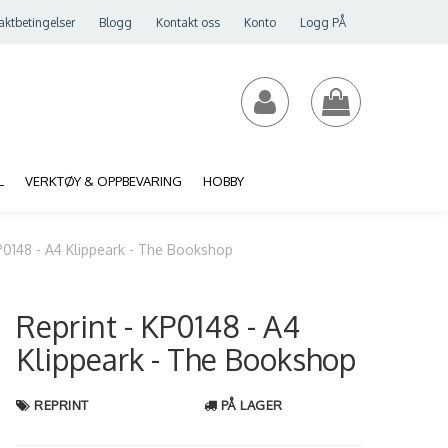
aktbetingelser
Blogg
Kontakt oss
Konto
Logg PÅ
L
VERKTØY & OPPBEVARING
HOBBY
KP0148 - A4 Klippeark - The Bookshop
Reprint - KP0148 - A4
Klippeark - The Bookshop
REPRINT
PÅ LAGER