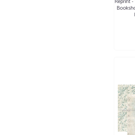
Reprint -
Booksh