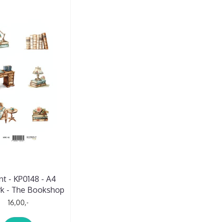
nt - KP0148 - A4
rk - The Bookshop
16,00,-