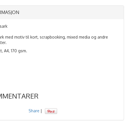
RMASJON
psark
ark med motiv til kort, scrapbooking, mixed media og andre
ter.
tt, A4, 170 gsm.
MMENTARER
Share
|