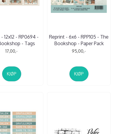
 - 12x12 - RP0694 -
Reprint - 6x6 - RPP105 - The
Bookshop - Tags
Bookshop - Paper Pack
17,00,-
95,00,-
KJØP
KJØP