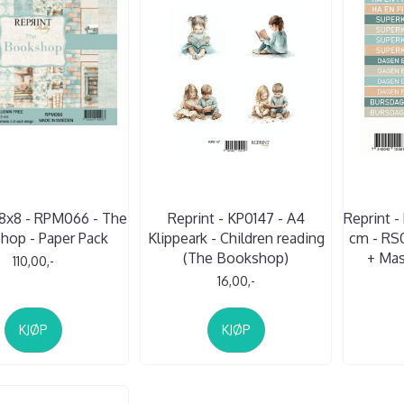
 8x8 - RPM066 - The
Reprint - KP0147 - A4
Reprint - 
hop - Paper Pack
Klippeark - Children reading
cm - RS
(The Bookshop)
+ Ma
110,00,-
16,00,-
KJØP
KJØP