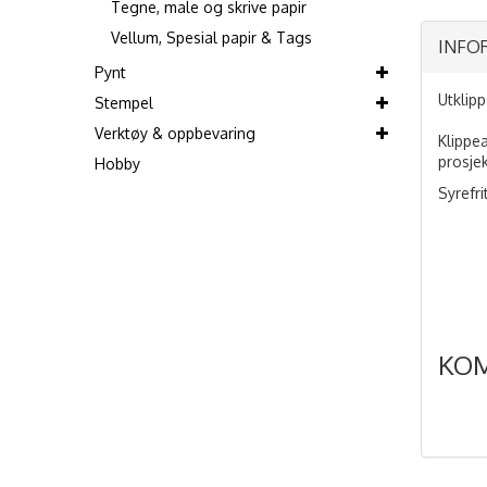
Tegne, male og skrive papir
Vellum, Spesial papir & Tags
INFO
Pynt
Utklip
Stempel
Verktøy & oppbevaring
Klippe
prosjek
Hobby
Syrefri
KO