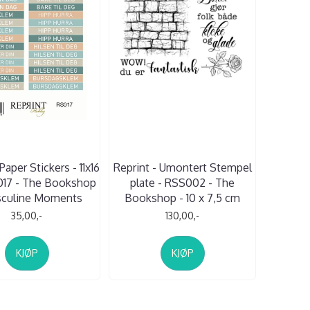
Paper Stickers - 11x16
Reprint - Umontert Stempel
017 - The Bookshop
plate - RSS002 - The
sculine Moments
Bookshop - 10 x 7,5 cm
35,00,-
130,00,-
KJØP
KJØP