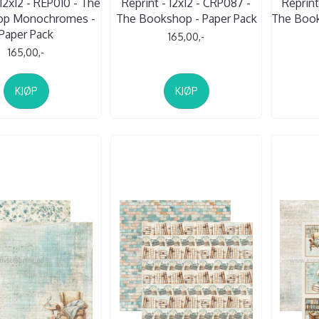
 12x12 - REP010 - The
Reprint - 12x12 - CRP087 -
Reprint
op Monochromes -
The Bookshop - Paper Pack
The Book
Paper Pack
165,00,-
165,00,-
KJØP
KJØP