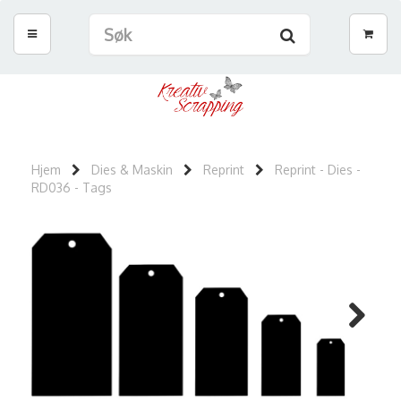
Hjem
Dies & Maskin
Reprint
Reprint - Dies -
RD036 - Tags
Next