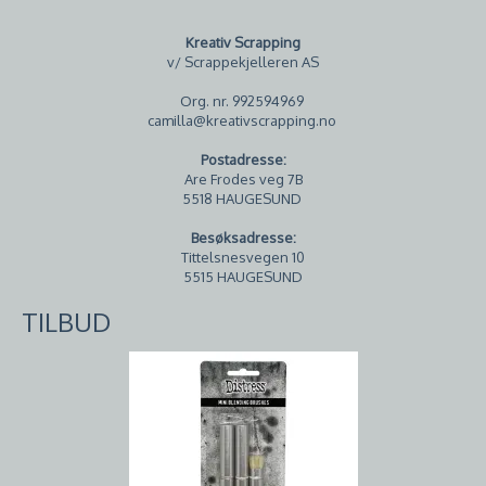
Kreativ Scrapping
v/ Scrappekjelleren AS
Org. nr. 992594969
camilla@kreativscrapping.no
Postadresse:
Are Frodes veg 7B
5518 HAUGESUND
Besøksadresse:
Tittelsnesvegen 10
5515 HAUGESUND
TILBUD