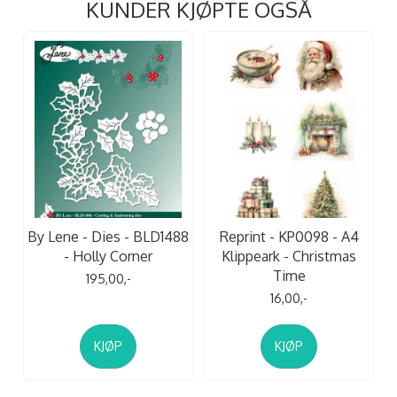
KUNDER KJØPTE OGSÅ
By Lene - Dies - BLD1488
Reprint - KP0098 - A4
- Holly Corner
Klippeark - Christmas
Time
195,00,-
16,00,-
KJØP
KJØP