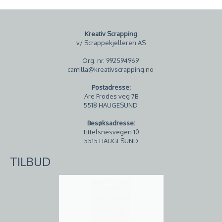
Kreativ Scrapping
v/ Scrappekjelleren AS
Org. nr. 992594969
camilla@kreativscrapping.no
Postadresse:
Are Frodes veg 7B
5518 HAUGESUND
Besøksadresse:
Tittelsnesvegen 10
5515 HAUGESUND
TILBUD