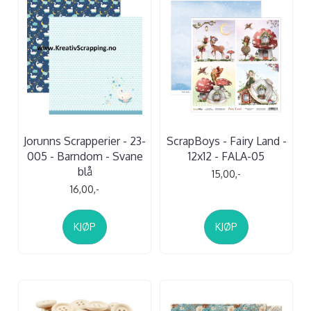
Jorunns Scrapperier - 23-
ScrapBoys - Fairy Land -
005 - Barndom - Svane
12x12 - FALA-05
blå
15,00,-
16,00,-
KJØP
KJØP