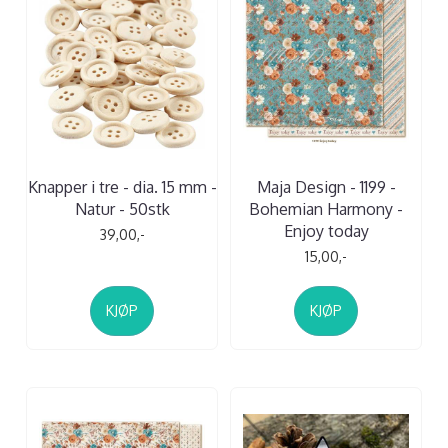
Knapper i tre - dia. 15 mm -
Maja Design - 1199 -
Natur - 50stk
Bohemian Harmony -
Enjoy today
39,00,-
15,00,-
KJØP
KJØP