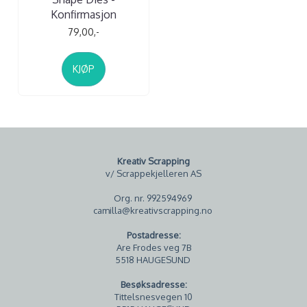
Konfirmasjon
79,00,-
KJØP
Kreativ Scrapping
v/ Scrappekjelleren AS
Org. nr. 992594969
camilla@kreativscrapping.no
Postadresse:
Are Frodes veg 7B
5518 HAUGESUND
Besøksadresse:
Tittelsnesvegen 10