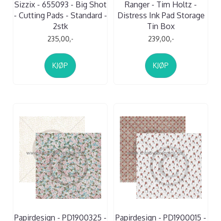
Sizzix - 655093 - Big Shot
Ranger - Tim Holtz -
- Cutting Pads - Standard -
Distress Ink Pad Storage
2stk
Tin Box
235,00,-
239,00,-
KJØP
KJØP
Papirdesign - PD1900325 -
Papirdesign - PD1900015 -