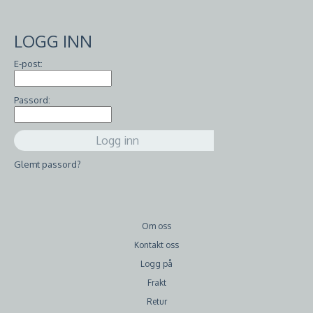
LOGG INN
E-post:
Passord:
Glemt passord?
Om oss
Kontakt oss
Logg på
Frakt
Retur