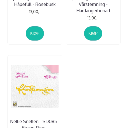
Håpefull - Rosebusk
Vårstemning -
Hardangerbunad
13,00,-
13,00,-
KJØP
KJØP
Nellie Snellen - SD085 -
Shape Dies -