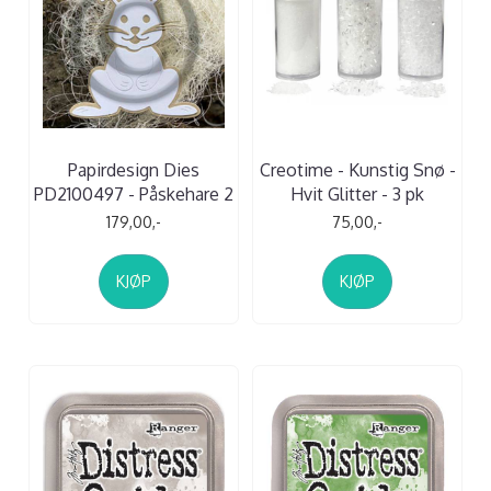
Papirdesign Dies
Creotime - Kunstig Snø -
PD2100497 - Påskehare 2
Hvit Glitter - 3 pk
179,00,-
75,00,-
KJØP
KJØP