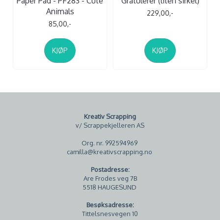
Paper Pad - PF283 - Cute
Gratulerer (liten sirkel)
Animals
229,00,-
85,00,-
KJØP
KJØP
Kreativ Scrapping
v/ Scrappekjelleren AS
Org. nr. 992594969
camilla@kreativscrapping.no
Postadresse:
Are Frodes veg 7B
5518 HAUGESUND
Besøksadresse:
Tittelsnesvegen 10