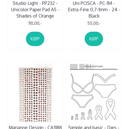
Studio Light - PP232 -
Uni POSCA - PC-1M -
Unicolor Paper Pad A5 -
Extra-Fine 0,7-1mm - 24 -
Shades of Orange
Black
110,00,-
55,00,-
KJØP
KJØP
Marianne Design - CA3188
Simple and basic - Dies -