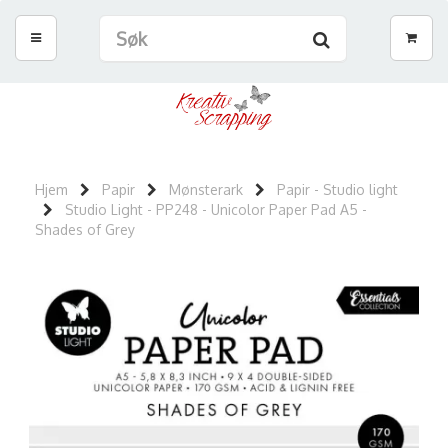
Hjem
Papir
Mønsterark
Papir - Studio light
Studio Light - PP248 - Unicolor Paper Pad A5 -
Shades of Grey