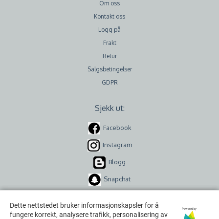
Om oss
Kontakt oss
Logg på
Frakt
Retur
Salgsbetingelser
GDPR
Sjekk ut:
Facebook
Instagram
Blogg
Snapchat
Dette nettstedet bruker informasjonskapsler for å
Dette nettstedet bruker informasjonskapsler for å
Powered by
Powered by
fungere korrekt, analysere trafikk, personalisering av
fungere korrekt, analysere trafikk, personalisering av