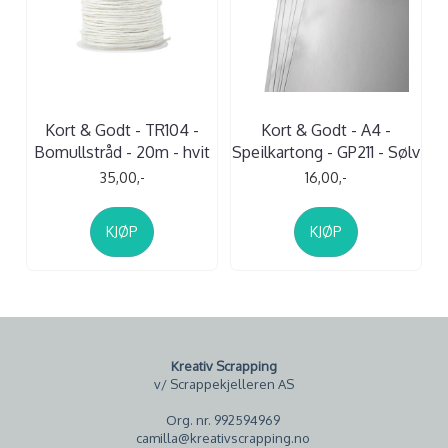
Kort & Godt - TR104 -
Kort & Godt - A4 -
Bomullstråd - 20m - hvit
Speilkartong - GP211 - Sølv
35,00,-
16,00,-
KJØP
KJØP
Kreativ Scrapping
v/ Scrappekjelleren AS
Org. nr. 992594969
camilla@kreativscrapping.no