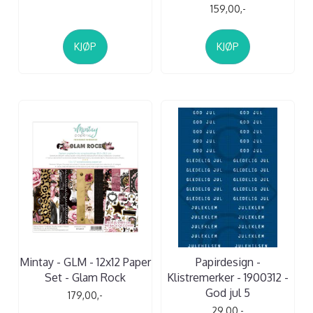
159,00,-
KJØP
KJØP
Mintay - GLM - 12x12 Paper
Papirdesign -
Set - Glam Rock
Klistremerker - 1900312 -
God jul 5
179,00,-
29,00,-