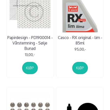
Papirdesign - PD1900014 -
Casco - RX original - lim -
Vårstemning - Sølje
85ml
Bunad
95,00,-
13,00,-
KJØP
KJØP