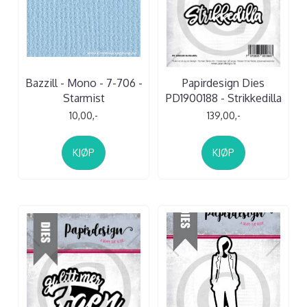
Bazzill - Mono - 7-706 -
Papirdesign Dies
Starmist
PD1900188 - Strikkedilla
10,00,-
139,00,-
KJØP
KJØP