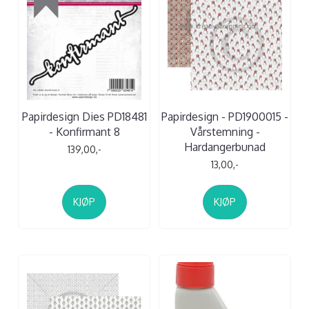
Papirdesign Dies PD18481
Papirdesign - PD1900015 -
- Konfirmant 8
Vårstemning -
Hardangerbunad
139,00,-
13,00,-
KJØP
KJØP