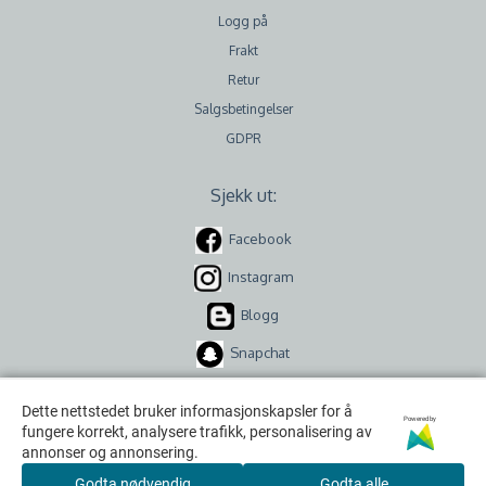
Logg på
Frakt
Retur
Salgsbetingelser
GDPR
Sjekk ut:
Facebook
Instagram
Blogg
Snapchat
Dette nettstedet bruker informasjonskapsler for å
Dette nettstedet bruker informasjonskapsler for å
Powered by
Powered by
fungere korrekt, analysere trafikk, personalisering av
fungere korrekt, analysere trafikk, personalisering av
annonser og annonsering.
annonser og annonsering.
Godta nødvendig
Godta nødvendig
Godta alle
Godta alle