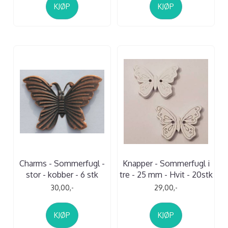
KJØP
KJØP
Charms - Sommerfugl -
Knapper - Sommerfugl i
stor - kobber - 6 stk
tre - 25 mm - Hvit - 20stk
30,00,-
29,00,-
KJØP
KJØP