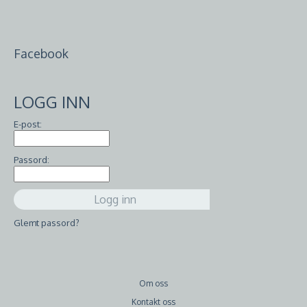
Facebook
LOGG INN
E-post:
Passord:
Glemt passord?
Om oss
Kontakt oss