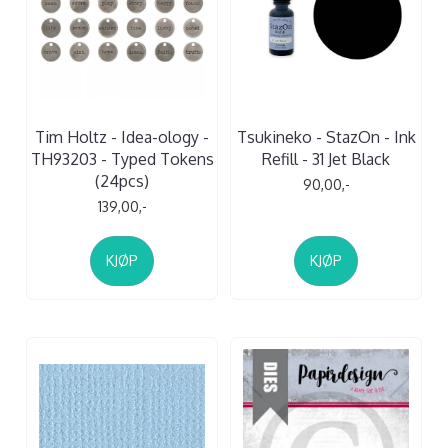
Tim Holtz - Idea-ology -
Tsukineko - StazOn - Ink
TH93203 - Typed Tokens
Refill - 31 Jet Black
(24pcs)
90,00,-
139,00,-
KJØP
KJØP