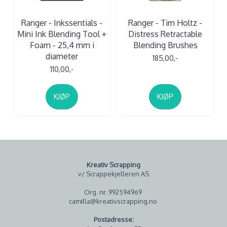
Ranger - Inkssentials -
Ranger - Tim Holtz -
Mini Ink Blending Tool +
Distress Retractable
Foam - 25,4 mm i
Blending Brushes
diameter
185,00,-
110,00,-
KJØP
KJØP
Kreativ Scrapping
v/ Scrappekjelleren AS
Org. nr. 992594969
camilla@kreativscrapping.no
Postadresse: