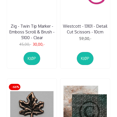
Zig - Twin Tip Marker -
Westcott - 13101 - Detail
Emboss Scroll & Brush -
Cut Scissors - 10cm
5100 - Clear
59,00,-
45,00,-
30,00,-
KJØP
KJØP
-66%