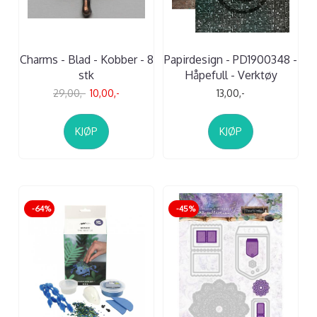
Charms - Blad - Kobber - 8
Papirdesign - PD1900348 -
stk
Håpefull - Verktøy
29,00,-
10,00,-
13,00,-
KJØP
KJØP
-64%
-45%