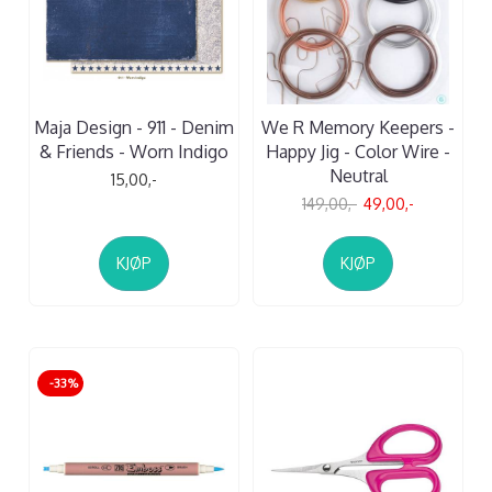
Maja Design - 911 - Denim
We R Memory Keepers -
& Friends - Worn Indigo
Happy Jig - Color Wire -
Neutral
15,00,-
149,00,-
49,00,-
KJØP
KJØP
-33%