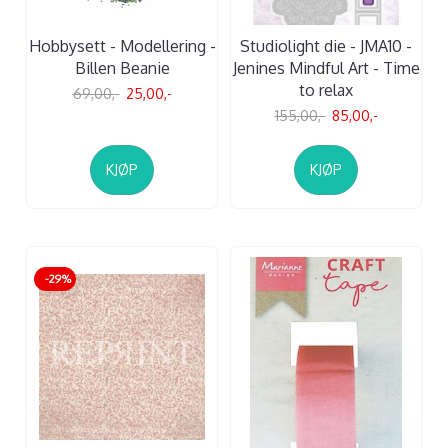
Hobbysett - Modellering -
Studiolight die - JMA10 -
Billen Beanie
Jenines Mindful Art - Time
to relax
69,00,-
25,00,-
155,00,-
85,00,-
KJØP
KJØP
-29%