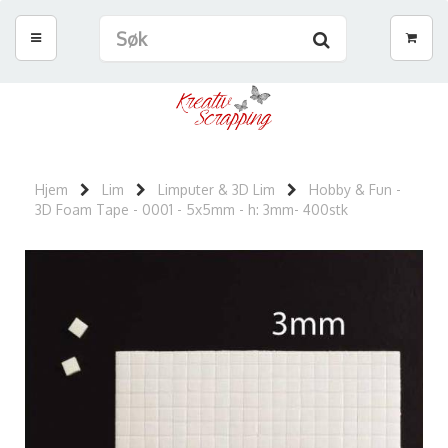
Hjem
Lim
Limputer & 3D Lim
Hobby & Fun -
3D Foam Tape - 0001 - 5x5mm - h: 3mm- 400stk