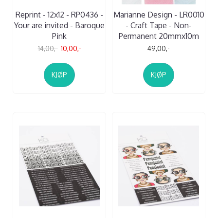
Reprint - 12x12 - RP0436 -
Marianne Design - LR0010
Your are invited - Baroque
- Craft Tape - Non-
Pink
Permanent 20mmx10m
14,00,-
10,00,-
49,00,-
KJØP
KJØP