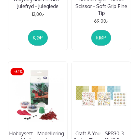
Julefryd - Juleglede
Scissor - Soft Grip Fine
Tip
12,00,-
69,00,-
KJØP
KJØP
-64%
Hobbysett - Modellering -
Craft & You - SPR30-3 -