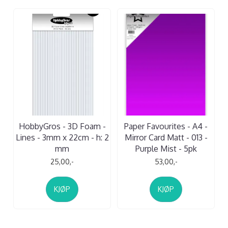
HobbyGros - 3D Foam -
Paper Favourites - A4 -
Lines - 3mm x 22cm - h: 2
Mirror Card Matt - 013 -
mm
Purple Mist - 5pk
25,00,-
53,00,-
KJØP
KJØP