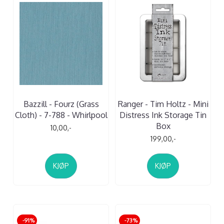
Bazzill - Fourz (Grass
Ranger - Tim Holtz - Mini
Cloth) - 7-788 - Whirlpool
Distress Ink Storage Tin
Box
10,00,-
199,00,-
KJØP
KJØP
-91%
-73%