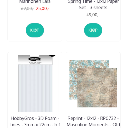
Marihønen Lara
Spring Time - 12x12 Paper
Set - 3 sheets
69,00,-
25,00,-
49,00,-
KJØP
KJØP
HobbyGros - 3D Foam -
Reprint - 12x12 - RP0732 -
Lines - 3mm x 22cm - h: 1
Masculine Moments - Old