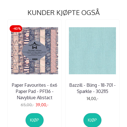
KUNDER KJØPTE OGSÅ
-40%
Paper Favourites - 6x6
Bazzill - Bling - 18-701 -
Paper Pad - PF136 -
Sparkle - 302115
Navyblue Abstact
14,00,-
65,00,-
39,00,-
KJØP
KJØP