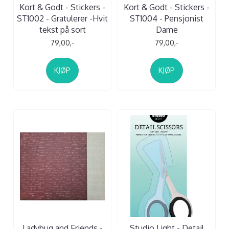
Kort & Godt - Stickers -
Kort & Godt - Stickers -
ST1002 - Gratulerer -Hvit
ST1004 - Pensjonist
tekst på sort
Dame
79,00,-
79,00,-
KJØP
KJØP
Ladybug and Friends -
Studio Light - Detail