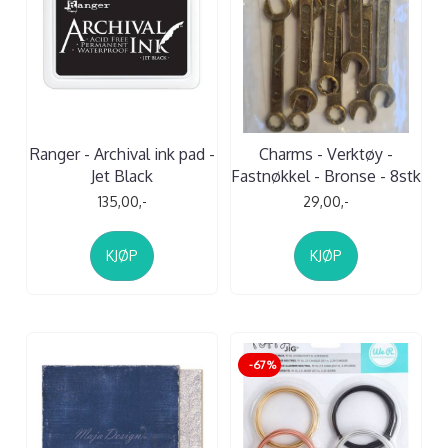
Ranger - Archival ink pad -
Charms - Verktøy -
Jet Black
Fastnøkkel - Bronse - 8stk
135,00,-
29,00,-
KJØP
KJØP
-67%