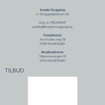
Kreativ Scrapping
v/ Scrappekjelleren AS
Org. nr. 992594969
camilla@kreativscrapping.no
Postadresse:
Are Frodes veg 7B
5518 HAUGESUND
Besøksadresse:
Tittelsnesvegen 10
5515 HAUGESUND
TILBUD