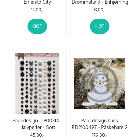
Emerald City
Drømmeland - Enhjørning
14,00,-
13,00,-
KJØP
KJØP
Papirdesign - 1900314 -
Papirdesign Dies
Halvperler - Sort
PD2100497 - Påskehare 2
45,00,-
179,00,-