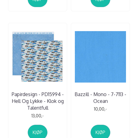
Papirdesign - PD15994 -
Bazzill - Mono - 7-7113 -
Hell Og Lykke - Klok og
Ocean
Talentfull
10,00,-
13,00,-
KJØP
KJØP