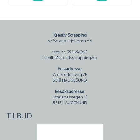
Kreativ Scrapping
v/ Scrappekjelleren AS
Org. nr. 992594969
camilla@kreativscrapping.no
Postadresse:
Are Frodes veg 7B
5518 HAUGESUND
Besøksadresse:
Tittelsnesvegen 10
5515 HAUGESUND
TILBUD