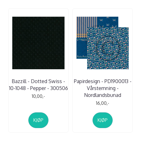
Bazzill - Dotted Swiss -
Papirdesign - PD1900013 -
10-1048 - Pepper - 300506
Vårstemning -
Nordlandsbunad
10,00,-
16,00,-
KJØP
KJØP