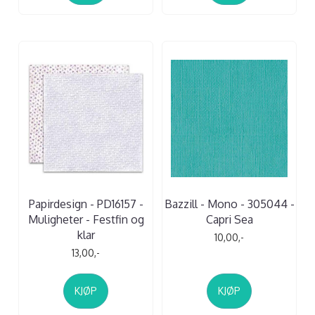
Papirdesign - PD16157 -
Bazzill - Mono - 305044 -
Muligheter - Festfin og
Capri Sea
klar
10,00,-
13,00,-
KJØP
KJØP