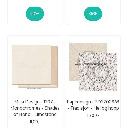
KJØP
KJØP
Maja Design - 1207 -
Papirdesign - PD2200863
Monochromes - Shades
- Tradisjon - Hei og hopp
of Boho - Limestone
15,00,-
11,00,-