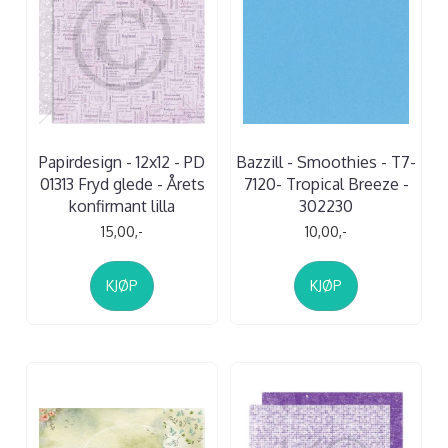
Papirdesign - 12x12 - PD
Bazzill - Smoothies - T7-
01313 Fryd glede - Årets
7120- Tropical Breeze -
konfirmant lilla
302230
15,00,-
10,00,-
KJØP
KJØP