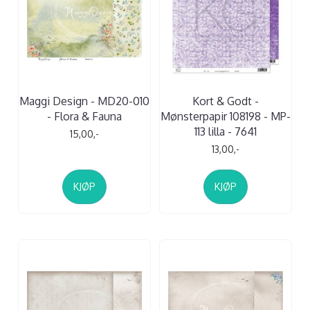
Maggi Design - MD20-010
Kort & Godt -
- Flora & Fauna
Mønsterpapir 108198 - MP-
113 lilla - 7641
15,00,-
13,00,-
KJØP
KJØP