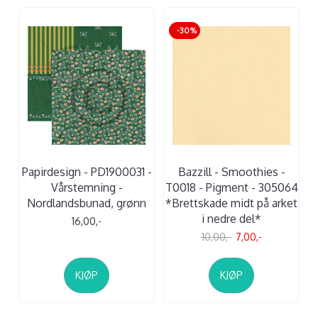
-30%
Papirdesign - PD1900031 -
Bazzill - Smoothies -
Vårstemning -
T0018 - Pigment - 305064
Nordlandsbunad, grønn
*Brettskade midt på arket
i nedre del*
16,00,-
10,00,-
7,00,-
KJØP
KJØP