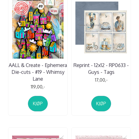
AALL & Create - Ephemera
Reprint - 12x12 - RP0633 -
Die-cuts - #19 - Whimsy
Guys - Tags
Lane
17,00,-
119,00,-
KJØP
KJØP