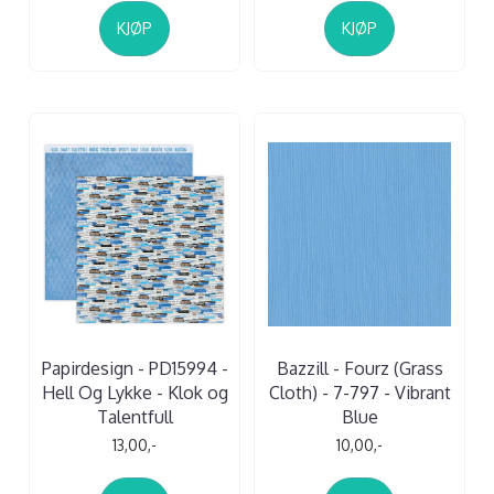
KJØP
KJØP
Papirdesign - PD15994 -
Bazzill - Fourz (Grass
Hell Og Lykke - Klok og
Cloth) - 7-797 - Vibrant
Talentfull
Blue
13,00,-
10,00,-