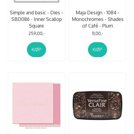
Simple and basic - Dies -
Maja Design - 1084 -
SBD086 - Inner Scallop
Monochromes - Shades
Square
of Café - Plum
259,00,-
11,00,-
KJØP
KJØP