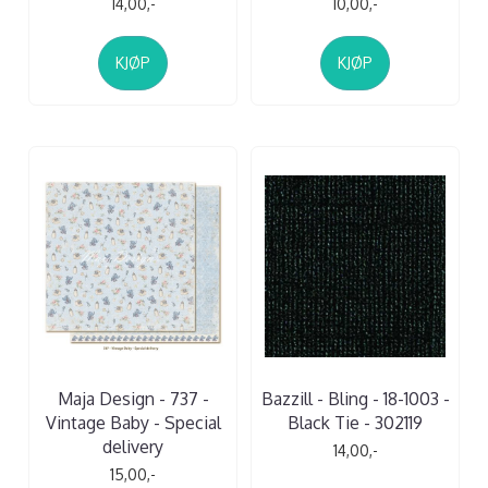
14,00,-
10,00,-
KJØP
KJØP
Maja Design - 737 -
Bazzill - Bling - 18-1003 -
Vintage Baby - Special
Black Tie - 302119
delivery
14,00,-
15,00,-