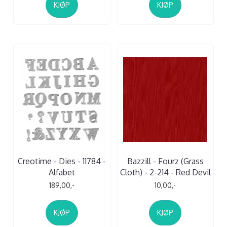
KJØP
KJØP
Creotime - Dies - 11784 -
Bazzill - Fourz (Grass
Alfabet
Cloth) - 2-214 - Red Devil
189,00,-
10,00,-
KJØP
KJØP