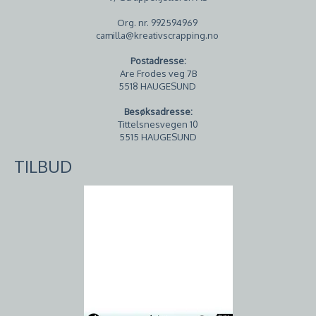
Org. nr. 992594969
camilla@kreativscrapping.no
Postadresse:
Are Frodes veg 7B
5518 HAUGESUND
Besøksadresse:
Tittelsnesvegen 10
5515 HAUGESUND
TILBUD