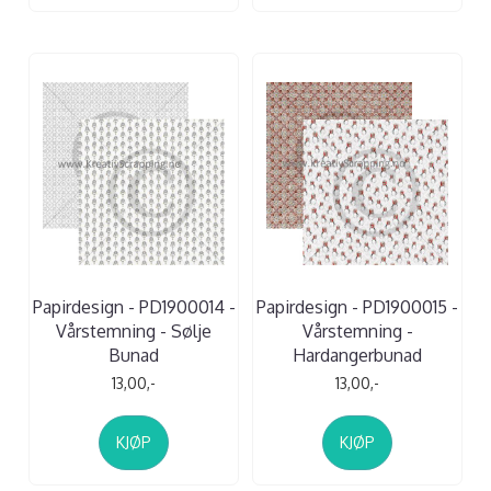
Papirdesign - PD1900014 -
Papirdesign - PD1900015 -
Vårstemning - Sølje
Vårstemning -
Bunad
Hardangerbunad
13,00,-
13,00,-
KJØP
KJØP