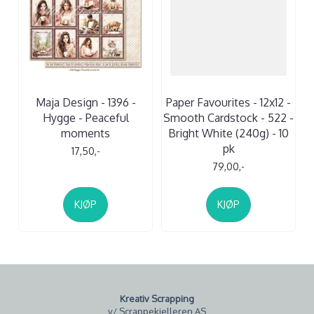
Maja Design - 1396 -
Paper Favourites - 12x12 -
Hygge - Peaceful
Smooth Cardstock - 522 -
moments
Bright White (240g) - 10
pk
17,50,-
79,00,-
KJØP
KJØP
Kreativ Scrapping
v/ Scrappekjelleren AS