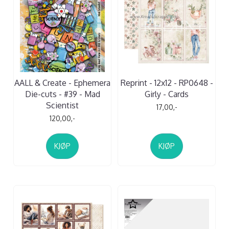
AALL & Create - Ephemera
Reprint - 12x12 - RP0648 -
Die-cuts - #39 - Mad
Girly - Cards
Scientist
17,00,-
120,00,-
KJØP
KJØP