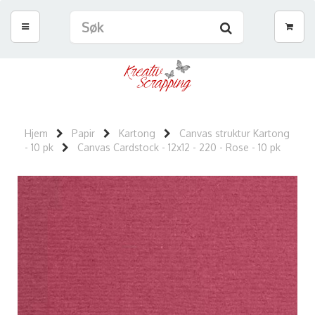
Hjem
Papir
Kartong
Canvas struktur Kartong
- 10 pk
Canvas Cardstock - 12x12 - 220 - Rose - 10 pk