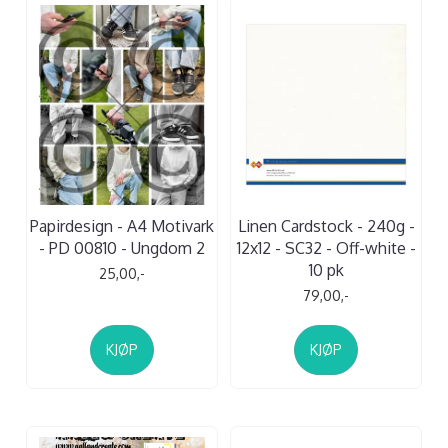
Papirdesign - A4 Motivark
Linen Cardstock - 240g -
- PD 00810 - Ungdom 2
12x12 - SC32 - Off-white -
10 pk
25,00,-
79,00,-
KJØP
KJØP