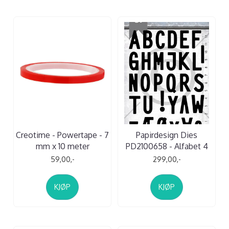
Creotime - Powertape - 7
Papirdesign Dies
mm x 10 meter
PD2100658 - Alfabet 4
59,00,-
299,00,-
KJØP
KJØP