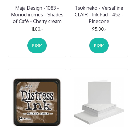
Maja Design - 1083 -
Tsukineko - VersaFine
Monochromes - Shades
CLAIR - Ink Pad - 452 -
of Café - Cherry cream
Pinecone
11,00,-
95,00,-
KJØP
KJØP