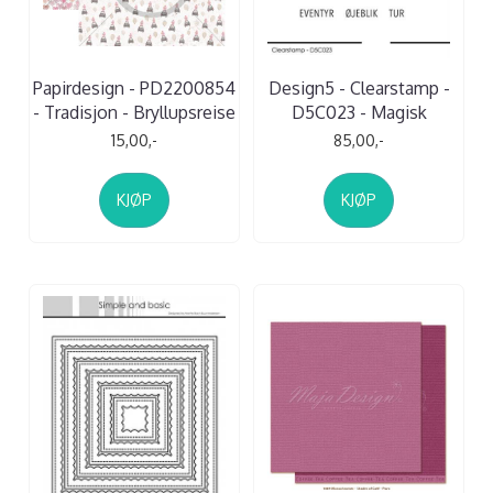
Papirdesign - PD2200854
Design5 - Clearstamp -
- Tradisjon - Bryllupsreise
D5C023 - Magisk
15,00,-
85,00,-
KJØP
KJØP