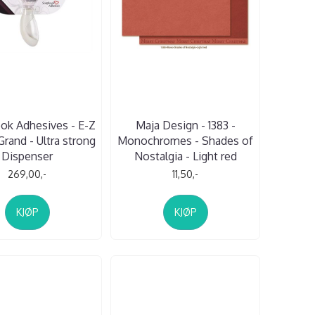
ok Adhesives - E-Z
Maja Design - 1383 -
rand - Ultra strong
Monochromes - Shades of
Dispenser
Nostalgia - Light red
269,00,-
11,50,-
KJØP
KJØP