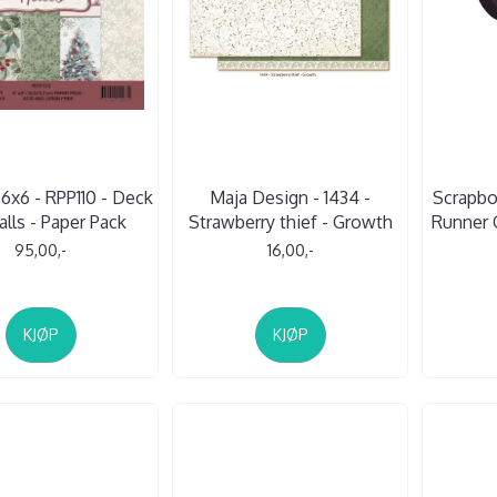
 6x6 - RPP110 - Deck
Maja Design - 1434 -
Scrapbo
alls - Paper Pack
Strawberry thief - Growth
Runner G
95,00,-
16,00,-
KJØP
KJØP