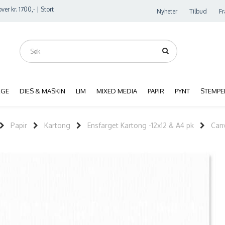
ver kr. 1700,- | Stort
Nyheter
Tilbud
Fr
RGE
DIES & MASKIN
LIM
MIXED MEDIA
PAPIR
PYNT
STEMPE
Papir
Kartong
Ensfarget Kartong -12x12 & A4 pk
Canv