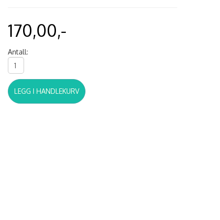
170,00,-
Antall:
LEGG I HANDLEKURV