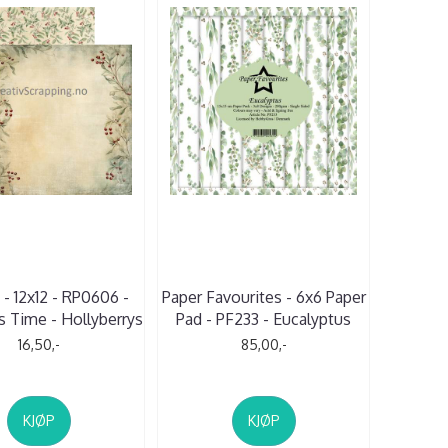
 - 12x12 - RP0606 -
Paper Favourites - 6x6 Paper
s Time - Hollyberrys
Pad - PF233 - Eucalyptus
16,50,-
85,00,-
KJØP
KJØP