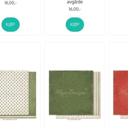
avgårde
16,00,-
16,00,-
KJØP
KJØP