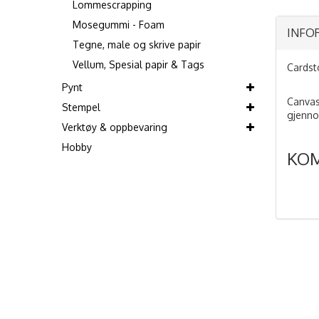
Lommescrapping
Mosegummi - Foam
INFO
Tegne, male og skrive papir
Vellum, Spesial papir & Tags
Cardst
Pynt
Canvas
Stempel
gjenno
Verktøy & oppbevaring
Hobby
KO