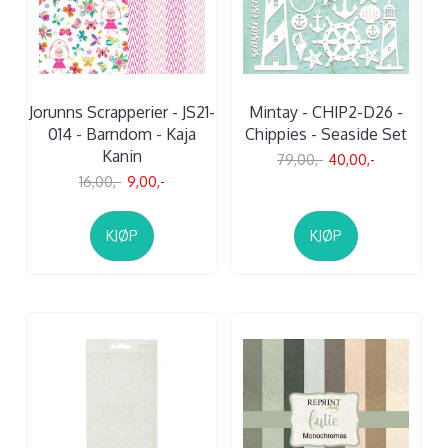
Jorunns Scrapperier - JS21-
Mintay - CHIP2-D26 -
014 - Barndom - Kaja
Chippies - Seaside Set
Kanin
79,00,-
40,00,-
16,00,-
9,00,-
KJØP
KJØP