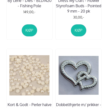
By Lene - Dies - BLD1420
Dress My Craft - Flower
- Fishing Pole
Styrofoam Buds - Pointed
9 mm - 20 pk
149,00,-
30,00,-
KJØP
KJØP
Kort & Godt - Perler halve
Dobbelthjerte m/ prikker -