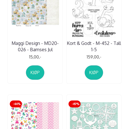
Maggi Design - MD20-
Kort & Godt - M-452 - Tall
026 - Bamses Jul
1-5
15,00,-
159,00,-
KJØP
KJØP
-44%
-49%