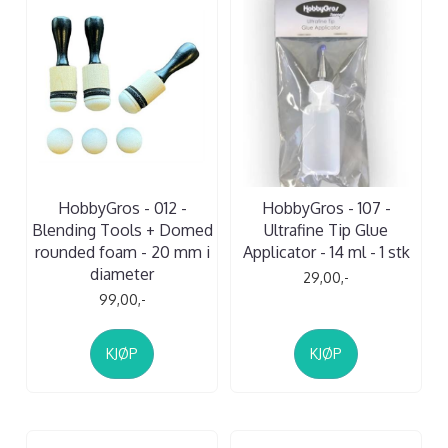
HobbyGros - 012 -
HobbyGros - 107 -
Blending Tools + Domed
Ultrafine Tip Glue
rounded foam - 20 mm i
Applicator - 14 ml - 1 stk
diameter
29,00,-
99,00,-
KJØP
KJØP