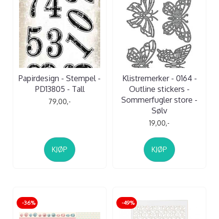
Papirdesign - Stempel -
Klistremerker - 0164 -
PD13805 - Tall
Outline stickers -
Sommerfugler store -
79,00,-
Sølv
19,00,-
KJØP
KJØP
-36%
-49%