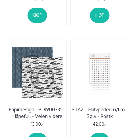
KJØP
KJØP
Papirdesign - PD1900335 -
STAZ - Halvperler m/lim -
Håpefull - Veien videre
Sølv - 96stk
13,00,-
42,00,-