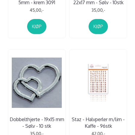
5mm - krem 3091
22x17 mm - Sølv - 10stk
45,00,-
35,00,-
KJØP
KJØP
Dobbelthjerte - 19x15 mm
Staz - Halvperler m/lim -
- Sølv - 10 stk
Kaffe - 96stk
35,00,-
42,00,-