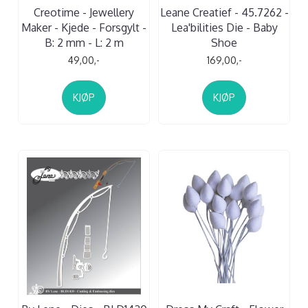
Creotime - Jewellery
Leane Creatief - 45.7262 -
Maker - Kjede - Forsgylt -
Lea'bilities Die - Baby
B: 2 mm - L: 2 m
Shoe
49,00,-
169,00,-
KJØP
KJØP