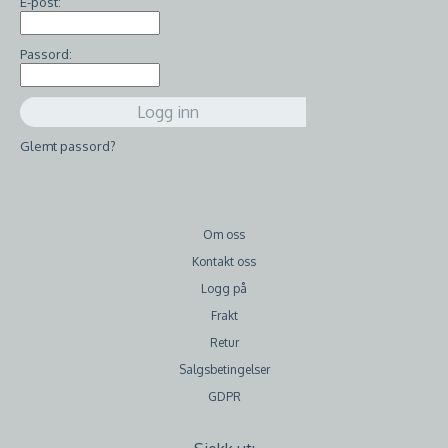
E-post:
Passord:
Glemt passord?
Om oss
Kontakt oss
Logg på
Frakt
Retur
Salgsbetingelser
GDPR