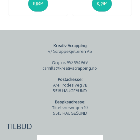
KJØP
KJØP
Kreativ Scrapping
v/ Scrappekjelleren AS
Org. nr. 992594969
camilla@kreativscrapping.no
Postadresse:
Are Frodes veg 7B
5518 HAUGESUND
Besøksadresse:
Tittelsnesvegen 10
5515 HAUGESUND
TILBUD