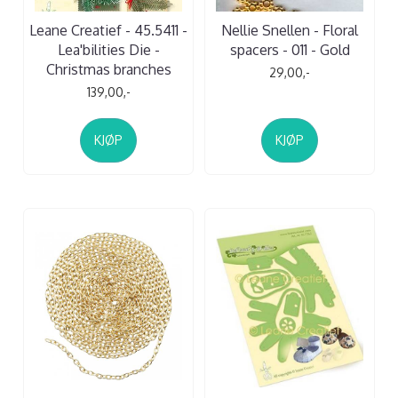
Leane Creatief - 45.5411 -
Nellie Snellen - Floral
Lea'bilities Die -
spacers - 011 - Gold
Christmas branches
29,00,-
139,00,-
KJØP
KJØP