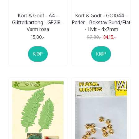
Kort & Godt - A4 -
Kort & Godt - GO1044 -
Glitterkartong - GP218 -
Perler - Bokstav Rund/Flat
Varm rosa
- Hvit - 4x7mm
15,00,-
99,00,-
84,15,-
KJØP
KJØP