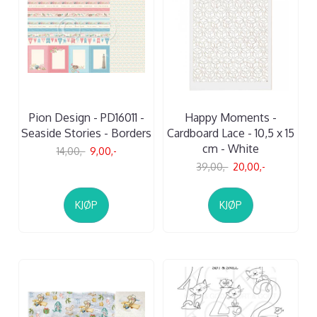
Pion Design - PD16011 -
Happy Moments -
Seaside Stories - Borders
Cardboard Lace - 10,5 x 15
cm - White
14,00,-
9,00,-
39,00,-
20,00,-
KJØP
KJØP