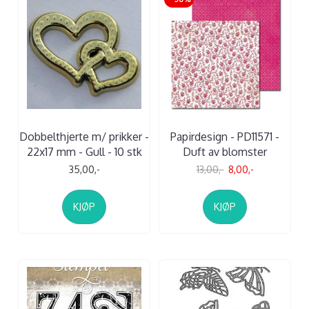
Dobbelthjerte m/ prikker -
Papirdesign - PD11571 -
22x17 mm - Gull - 10 stk
Duft av blomster
35,00,-
13,00,-
8,00,-
KJØP
KJØP