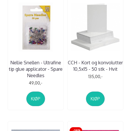
Nellie Snellen - Ultrafine
CCH - Kort og konvolutter
tip glue applicator - Spare
10,5x15 - 50 stk - Hvit
Needles
135,00,-
49,00,-
KJØP
KJØP
-38%