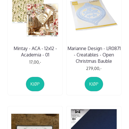
Mintay - ACA - 12x12 -
Marianne Design - LR0871
Academia - 01
- Creatables - Open
Christmas Bauble
17,00,-
279,00,-
KJØP
KJØP