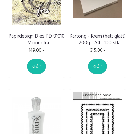
Papirdesign Dies PD 01010
Kartong - Krem (helt glatt)
- Minner fra
- 200g - A4 - 100 stk
149,00,-
315,00,-
KJØP
KJØP