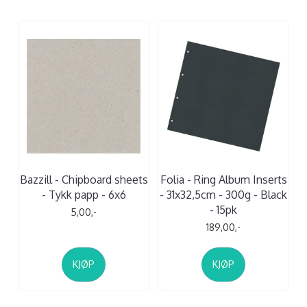
Bazzill - Chipboard sheets
Folia - Ring Album Inserts
- Tykk papp - 6x6
- 31x32,5cm - 300g - Black
- 15pk
5,00,-
189,00,-
KJØP
KJØP