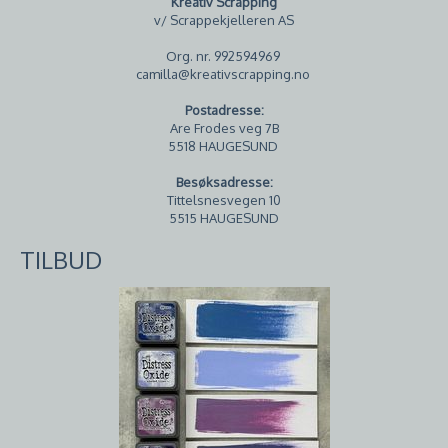
Kreativ Scrapping
v/ Scrappekjelleren AS
Org. nr. 992594969
camilla@kreativscrapping.no
Postadresse:
Are Frodes veg 7B
5518 HAUGESUND
Besøksadresse:
Tittelsnesvegen 10
5515 HAUGESUND
TILBUD