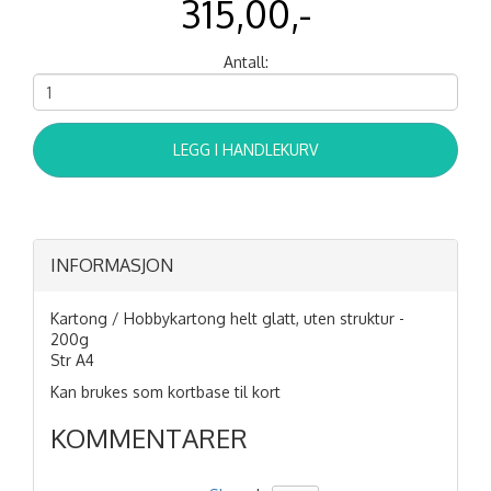
315,00,-
Antall:
LEGG I HANDLEKURV
INFORMASJON
Kartong / Hobbykartong helt glatt, uten struktur -
200g
Str A4
Kan brukes som kortbase til kort
KOMMENTARER