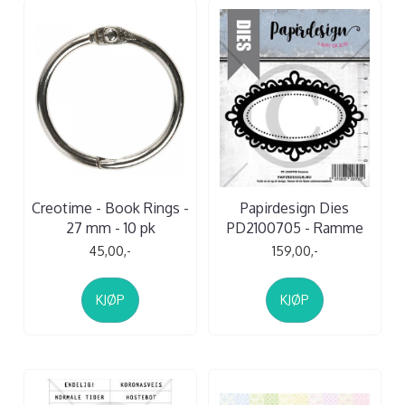
Creotime - Book Rings -
Papirdesign Dies
27 mm - 10 pk
PD2100705 - Ramme
45,00,-
159,00,-
KJØP
KJØP