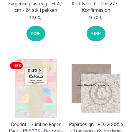
Fargerike plastegg - H: 4,5
Kort & Godt - Die 277 -
cm - 24 stk i pakken
Konfirmasjon
49,00,-
135,00,-
KJØP
KJØP
-35%
Reprint - Slimline Paper
Papirdesign - PD2200856
Pack - RPS003 - Balloons
- Tradisjon - Gylne dager