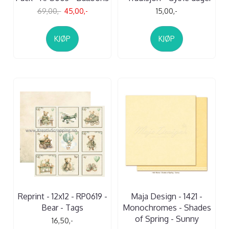
69,00,-
45,00,-
15,00,-
KJØP
KJØP
Reprint - 12x12 - RP0619 -
Maja Design - 1421 -
Bear - Tags
Monochromes - Shades
of Spring - Sunny
16,50,-