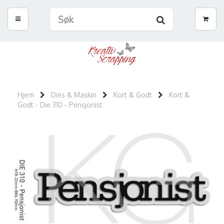
Hjem
Dies & Maskin
Kort & Godt
Kort &
Godt - Die 310 - Pensjonist