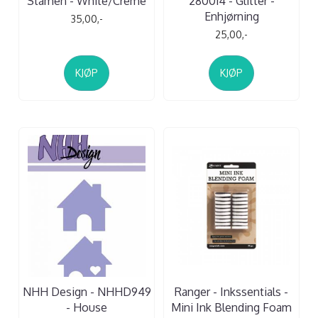
Stamen - White/Creme
280014 - Glitter -
Enhjørning
35,00,-
25,00,-
KJØP
KJØP
NHH Design - NHHD949
Ranger - Inkssentials -
- House
Mini Ink Blending Foam