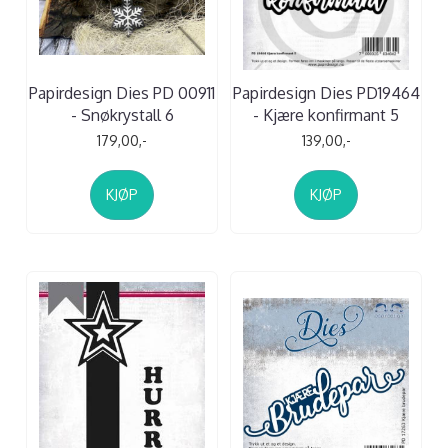
Papirdesign Dies PD 00911
Papirdesign Dies PD19464
- Snøkrystall 6
- Kjære konfirmant 5
179,00,-
139,00,-
KJØP
KJØP