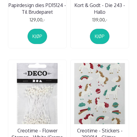
Papirdesign dies PD15124 -
Kort & Godt - Die 243 -
Til Brudeparet
Hallo
129,00,-
139,00,-
KJØP
KJØP
Creotime - Flower
Creotime - Stickers -