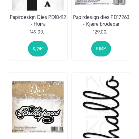
Papirdesign Dies PD18412
Papirdesign dies PD17263
- Hurra
- Kjære brudepar
149,00,-
129,00,-
KJØP
KJØP