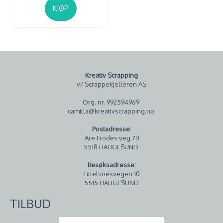
KJØP
Kreativ Scrapping
v/ Scrappekjelleren AS
Org. nr. 992594969
camilla@kreativscrapping.no
Postadresse:
Are Frodes veg 7B
5518 HAUGESUND
Besøksadresse:
Tittelsnesvegen 10
5515 HAUGESUND
TILBUD