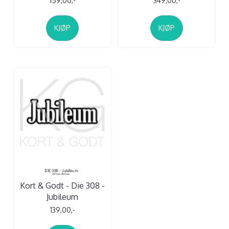
159,00,-
349,00,-
KJØP
KJØP
Kort & Godt - Die 308 -
Jubileum
139,00,-