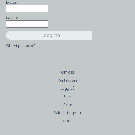
E-post:
Passord:
Glemt passord?
Om oss
Kontakt oss
Logg på
Frakt
Retur
Salgsbetingelser
GDPR