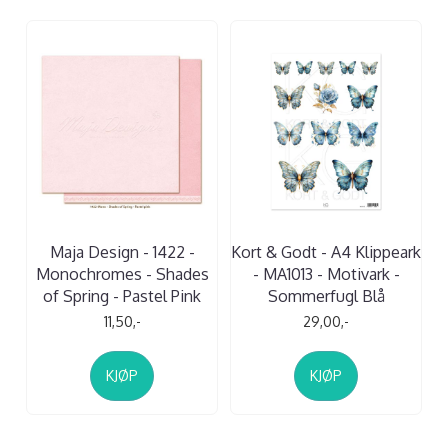
Maja Design - 1422 -
Kort & Godt - A4 Klippeark
Monochromes - Shades
- MA1013 - Motivark -
of Spring - Pastel Pink
Sommerfugl Blå
11,50,-
29,00,-
KJØP
KJØP