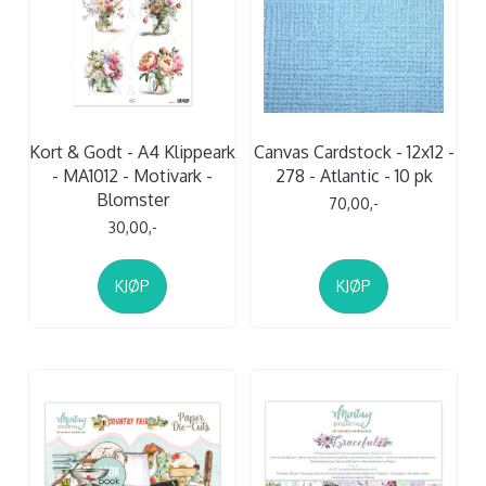
Kort & Godt - A4 Klippeark
Canvas Cardstock - 12x12 -
- MA1012 - Motivark -
278 - Atlantic - 10 pk
Blomster
70,00,-
30,00,-
KJØP
KJØP