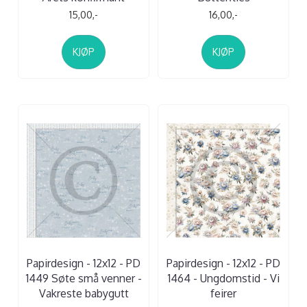
15,00,-
16,00,-
KJØP
KJØP
Papirdesign - 12x12 - PD
Papirdesign - 12x12 - PD
1449 Søte små venner -
1464 - Ungdomstid - Vi
Vakreste babygutt
feirer