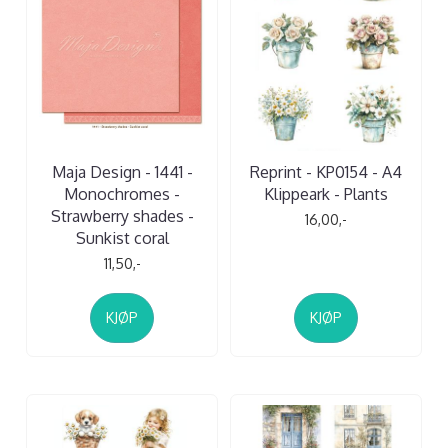
Maja Design - 1441 -
Reprint - KP0154 - A4
Monochromes -
Klippeark - Plants
Strawberry shades -
16,00,-
Sunkist coral
11,50,-
KJØP
KJØP