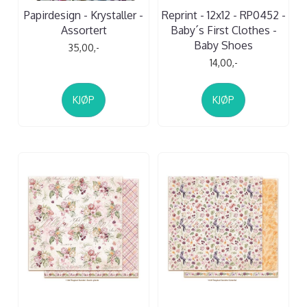
Papirdesign - Krystaller -
Reprint - 12x12 - RP0452 -
Assortert
Baby´s First Clothes -
Baby Shoes
35,00,-
14,00,-
KJØP
KJØP