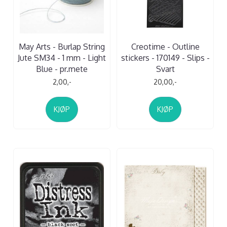
May Arts - Burlap String
Creotime - Outline
Jute SM34 - 1 mm - Light
stickers - 170149 - Slips -
Blue - pr.mete
Svart
2,00,-
20,00,-
KJØP
KJØP